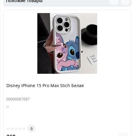
Похожие товары
Disney iPhone 15 Pro Max Stich Белая
00000067087
..
0