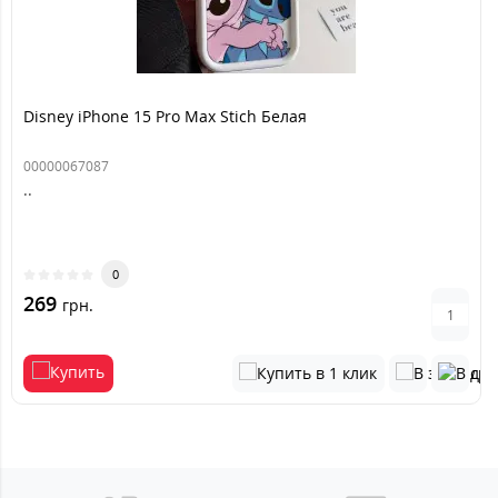
Disney iPhone 15 Pro Max Stich Белая
00000067087
..
0
269
грн.