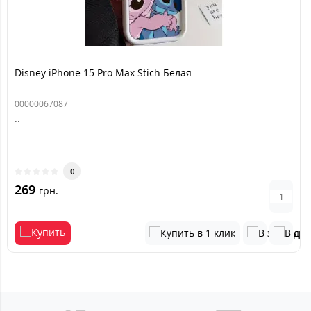
Disney iPhone 15 Pro Max Stich Белая
00000067087
..
0
269
грн.