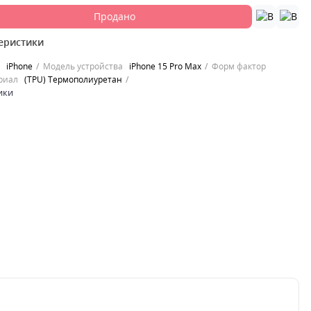
Продано
еристики
iPhone
Модель устройства
iPhone 15 Pro Max
Форм фактор
риал
(TPU) Термополиуретан
ики