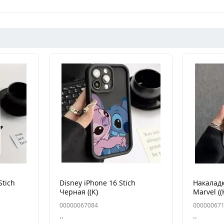
Stich
Disney iPhone 16 Stich
Накаладк
Черная ((K)
Marvel ((
00000067084
00000067
..
..