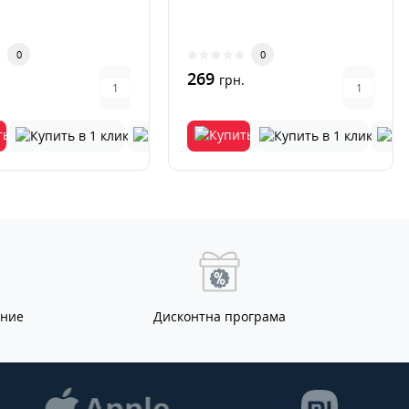
0
0
269
.
грн.
ание
Дисконтна програма