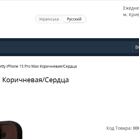
Ежеднев
м. Кри
Українська
Русский
В
etty iPhone 15 Pro Max Коричневая/Сердца
ax Коричневая/Сердца
Код Товара:
00