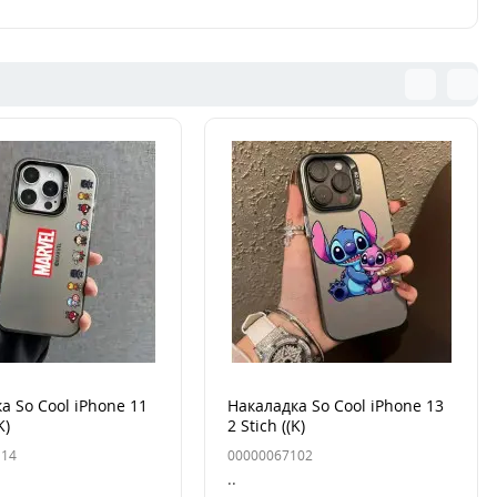
а So Cool iPhone 11
Накаладка So Cool iPhone 13
K)
2 Stich ((K)
114
00000067102
..