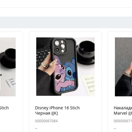
Stich
Disney iPhone 16 Stich
Накаладк
Черная ((K)
Marvel ((
00000067084
00000067
..
..