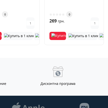
0
0
269
.
грн.
ание
Дисконтна програма