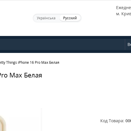
Ежеднев
м. Кри
Українська
Русский
В
tty Things iPhone 16 Pro Max Белая
Pro Max Белая
Код Товара:
00