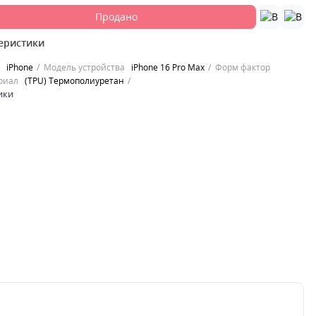
Продано
еристики
iPhone
Модель устройства
iPhone 16 Pro Max
Форм фактор
риал
(TPU) Термополиуретан
ики