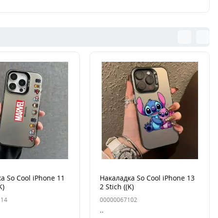
а So Cool iPhone 11
Накаладка So Cool iPhone 13
K)
2 Stich ((K)
114
00000067102
..