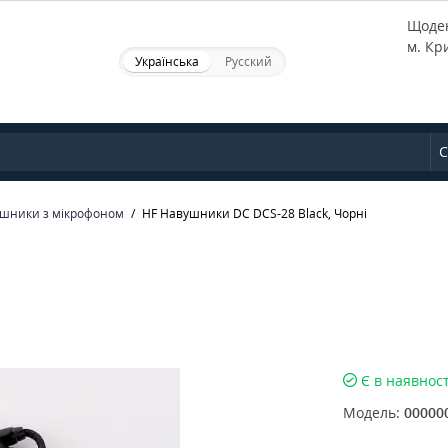
Щоден
м. Кр
Українська
Русский
С
шники з мікрофоном
HF Навушники DC DCS-28 Black, Чорні
Є в наявност
Модель:
00000