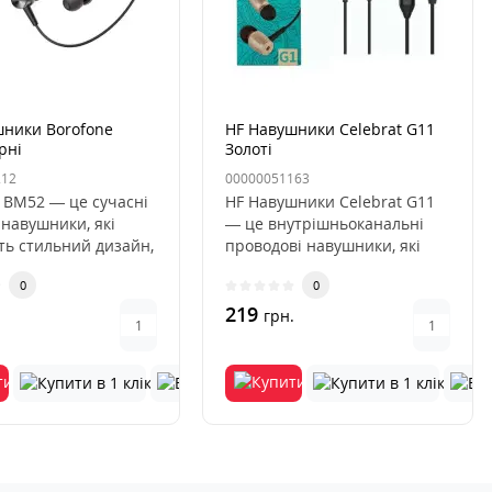
шники Borofone
HF Навушники Celebrat G11
рні
Золоті
212
00000051163
 BM52 — це сучасні
HF Навушники Celebrat G11
 навушники, які
— це внутрішньоканальні
ть стильний дизайн,
проводові навушники, які
кість звучання..
поєднують у собі стильний..
0
0
219
.
грн.