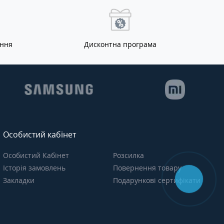
ання
Дисконтна програма
Особистий кабінет
Особистий Кабінет
Розсилка
Історія замовлень
Повернення товару
Закладки
Подарункові сертифікати