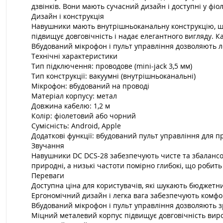
дзвінків. Вони мають сучасний дизайн і доступні у фі
Дизайн і конструкція
Навушники мають внутрішньоканальну конструкцію, що
підвищує довговічність і надає елегантного вигляду. 
Вбудований мікрофон і пульт управління дозволяють ле
Технічні характеристики
Тип підключення: проводове (mini-jack 3,5 мм)
Тип конструкції: вакуумні (внутрішньоканальні)
Мікрофон: вбудований на проводі
Матеріал корпусу: метал
Довжина кабелю: 1,2 м
Колір: фіолетовий або чорний
Сумісність: Android, Apple
Додаткові функції: вбудований пульт управління для п
Звучання
Навушники DC DCS-28 забезпечують чисте та збалансов
природні, а низькі частоти помірно глибокі, що робит
Переваги
Доступна ціна для користувачів, які шукають бюджетни
Ергономічний дизайн і легка вага забезпечують комфо
Вбудований мікрофон і пульт управління дозволяють з
Міцний металевий корпус підвищує довговічність виро