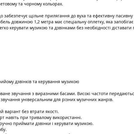
олетовому та чорному кольорах.
 забезпечує щільне прилягання до вуха та ефективну пасивну 
Кабель довжиною 1,2 метра має спеціальну оплетку, яка запобіга
гко керувати музикою та дзвінками без необхідності діставати 
рийому дзвінків та керування музикою
ане звучання з виразними басами. Високі частоти передаються 
ь звучання універсальним для різних музичних жанрів.
й варіант без втрати якості.
рт навіть при тривалому використанні.
ручно приймати дзвінки і керувати музикою.
бу.