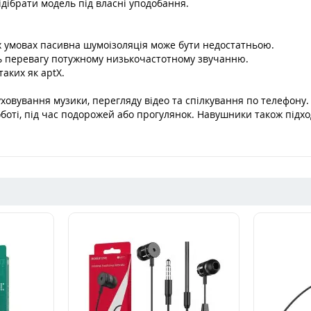
дібрати модель під власні уподобання.
х умовах пасивна шумоізоляція може бути недостатньою.
ть перевагу потужному низькочастотному звучанню.
таких як aptX.
вування музики, перегляду відео та спілкування по телефону. 
оботі, під час подорожей або прогулянок. Навушники також підх