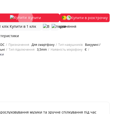
Купити
Купити в розстрочку
Купити в 1 клік
ктеристики
DC
Призначення
Для смартфону
Тип навушників
Вакуумні /
ьні
Тип підключення
3,5mm
Наявність мікрофону
Є
ики
рослуховування музики та зручне спілкування під час