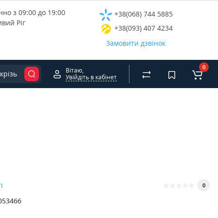
но з 09:00 до 19:00
+38(068) 744 5885
ивий Ріг
+38(093) 407 4234
Замовити дзвінок
0
Вітаю,
крізь
Увійдіть в кабінет
і
0
053466