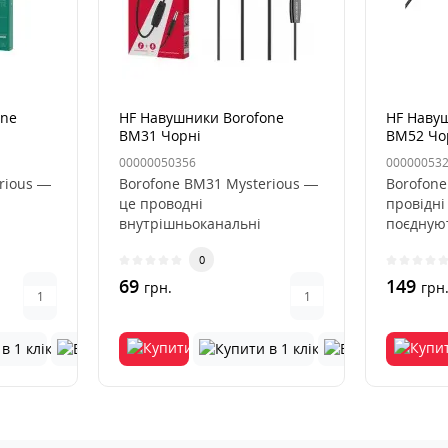
one
HF Навушники Borofone
HF Наву
BM31 Чорні
BM52 Чо
00000050356
00000053
rious —
Borofone BM31 Mysterious —
Borofone
це проводні
провідні
внутрішньоканальні
поєдную
ом, які
наушники з мікрофоном, які
високу я
0
поєднують у соб..
69
149
грн.
грн