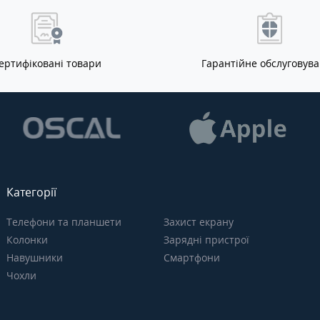
ертифіковані товари
Гарантійне обслуговув
Категорії
Телефони та планшети
Захист екрану
Колонки
Зарядні пристрої
Навушники
Смартфони
Чохли