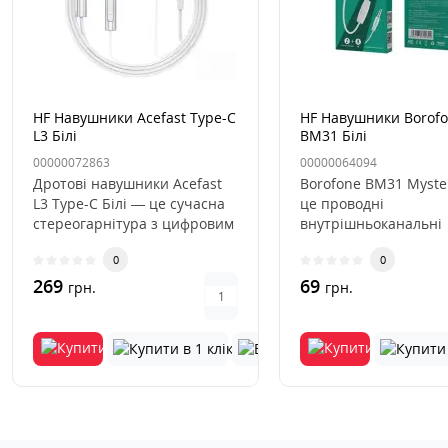
HF Навушники Acefast Type-C
HF Навушники Borof
L3 Білі
BM31 Білі
00000072863
00000064094
Дротові навушники Acefast
Borofone BM31 Myste
L3 Type-C Білі — це сучасна
це проводні
стереогарнітура з цифровим
внутрішньоканальні
роз'ємом USB Type-C..
наушники з мікрофон
0
0
поєднують у соб..
269
69
грн.
грн.