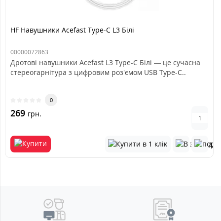
HF Навушники Acefast Type-C L3 Білі
00000072863
Дротові навушники Acefast L3 Type-C Білі — це сучасна
стереогарнітура з цифровим роз'ємом USB Type-C..
0
269
грн.