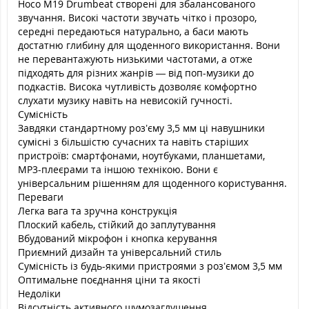
Hoco M19 Drumbeat створені для збалансованого
звучання. Високі частоти звучать чітко і прозоро,
середні передаються натурально, а баси мають
достатню глибину для щоденного використання. Вони
не перевантажують низькими частотами, а отже
підходять для різних жанрів — від поп-музики до
подкастів. Висока чутливість дозволяє комфортно
слухати музику навіть на невисокій гучності.
Сумісність
Завдяки стандартному роз’єму 3,5 мм ці навушники
сумісні з більшістю сучасних та навіть старіших
пристроїв: смартфонами, ноутбуками, планшетами,
MP3-плеєрами та іншою технікою. Вони є
універсальним рішенням для щоденного користування.
Переваги
Легка вага та зручна конструкція
Плоский кабель, стійкий до заплутування
Вбудований мікрофон і кнопка керування
Приємний дизайн та універсальний стиль
Сумісність із будь-якими пристроями з роз’ємом 3,5 мм
Оптимальне поєднання ціни та якості
Недоліки
Відсутність активного шумозаглушення