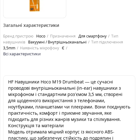
119
грн.
Загальні характеристики
Бренд пристрою
Hoco
Призначення
Для смартфону
Тип
навушників
Вакуумні / Внутрішньоканальні
Тип підключення
3,5mm
Наявність мікрофону
Є
Всі характеристики
HF Навушники Hoco M19 Drumbeat — це сучасні
проводові внутрішньоканальні (in-ear) навушники з
мікрофоном і стандартним роз’ємом 3,5 мм, створені
для щоденного використання з телефонами,
ноутбуками, планшетами чи плеєрами. Вони поєднують
практичність, комфорт і приємне звучання, яке
підходить для різних жанрів музики та спілкування.
Конструкція та матеріали
Модель отримала міцний корпус із якісного ABS-
пластику, що забезпечує стійкість до подряпин і