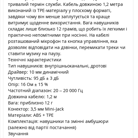
тривалий термін служби. Кабель довжиною 1,2 метра
виконаний із TPE-матеріалу у плоскому форматі,
завдяки чому він менше заплутується та краще
витримує щоденне використання. Вага навушників
складає лише близько 12 грамів, що робить їх легкими і
практично непомітними при носінні. На кабелі
розташований мікрофон та кнопка управління, яка
дозволяє відповідати на дзвінки, перемикати треки чи
ставити музику на паузу.
Технічні характеристики
Тип навушників: внутрішньоканальні, дротові
Драйвер: 10 мм динамічний
Чутливість: 95 дБ ± 3 дБ
Опір: 16 Ом ± 15 %
Частотний діапазон: 20 – 20 000 Гц
Довжина кабелю: 1,2 м
Вага: приблизно 12 г
Конектор: 3,5 мм Mini-Jack
Матеріали: ABS + TPE
Комплектація: навушники та змінні амбушюри
(залежно від партії постачання)
Звучання