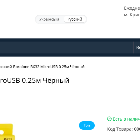
Ежеднев
м. Кри
Українська
Русский
В
роткий Borofone BX32 MicroUSB 0.25м Чёрный
croUSB 0.25м Чёрный
Есть в нали
Топ
Код Товара:
00