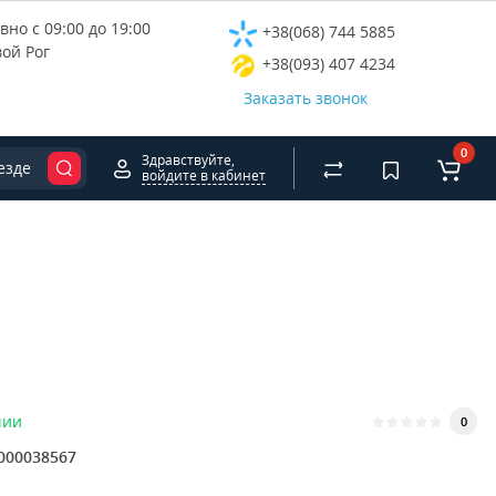
но с 09:00 до 19:00
+38(068) 744 5885
вой Рог
+38(093) 407 4234
Заказать звонок
0
Здравствуйте,
езде
войдите в кабинет
чии
0
000038567