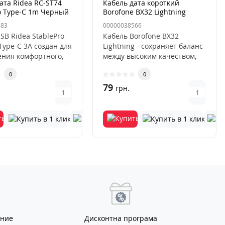
ата Ridea RC-ST74
Кабель дата короткий
o Type-C 1m Черный
Borofone BX32 Lightning
0.25м Чёрный
483
00000038566
SB Ridea StablePro
Кабель Borofone BX32
Type-C 3A создан для
Lightning - сохраняет баланс
ения комфортного,
между высоким качеством,
 и абсолютн..
исключительным дизайном
0
0
и..
79
.
грн.
ание
Дисконтна програма