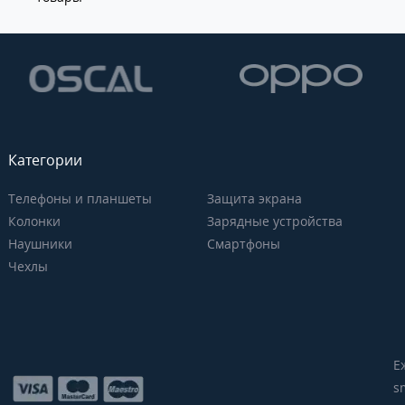
Категории
Телефоны и планшеты
Защита экрана
Колонки
Зарядные устройства
Наушники
Смартфоны
Чехлы
Е
s