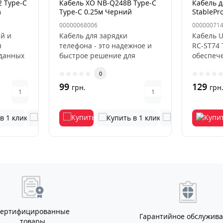
2 Type-C
Кабель XO NB-Q248B Type-C
Кабель д
m
Type-C 0.25м Черний
StablePr
00000068006
00000071
й и
Кабель для зарядки
Кабель U
я
телефона - это надежное и
RC-ST74 
 данных
быстрое решение для
обеспеч
USB-C и
зарядки и передачи данных
быстрого
0
на устрой..
99
129
грн.
грн
Сертифицированные
Гарантийное обслужив
товары