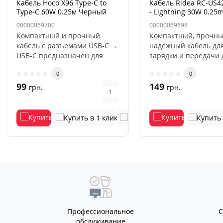
Кабель Hoco X96 Type-C to
Кабель Ridea RC-US4
Type-C 60W 0.25м Черный
- Lightning 30W 0.25
Чорний
00000069700
00000069698
Компактный и прочный
Компактный, прочны
кабель с разъемами USB-C →
надежный кабель дл
USB-C предназначен для
зарядки и передачи
зарядки современных
между устройствами 
0
0
гаджетов ..
Light..
99
149
грн.
грн.
Профессиональное
обслуживание