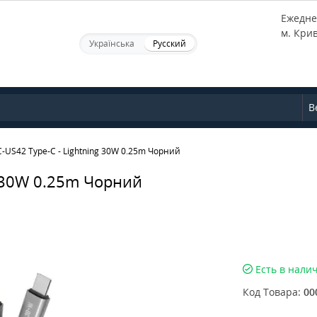
Ежеднев
м. Кри
Українська
Русский
В
C-US42 Type-C - Lightning 30W 0.25m Чорний
g 30W 0.25m Чорний
Есть в нали
Код Товара:
00