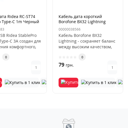
ата Ridea RC-ST74
Кабель дата короткий
o Type-C 1m Черный
Borofone BX32 Lightning
0.25м Чёрный
483
00000038566
SB Ridea StablePro
Кабель Borofone BX32
Type-C 3A создан для
Lightning - сохраняет баланс
ения комфортного,
между высоким качеством,
 и абсолютн..
исключительным дизайном
0
0
и..
79
.
грн.