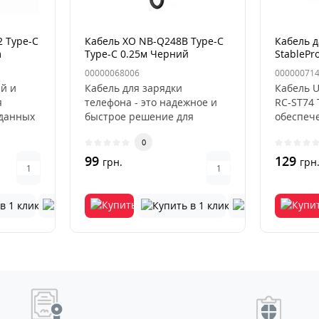
2 Type-C
Кабель XO NB-Q248B Type-C
Кабель д
m
Type-C 0.25м Черний
StablePr
00000068006
00000071
й и
Кабель для зарядки
Кабель U
я
телефона - это надежное и
RC-ST74 
 данных
быстрое решение для
обеспеч
USB-C и
зарядки и передачи данных
быстрого
0
на устрой..
99
129
грн.
грн