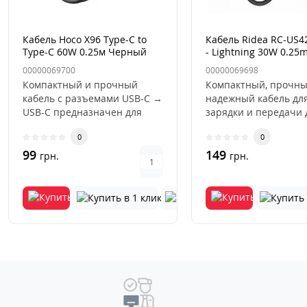
Кабель Hoco X96 Type-C to
Кабель Ridea RC-US4
Type-C 60W 0.25м Черный
- Lightning 30W 0.25
Чорний
00000069700
00000069698
Компактный и прочный
Компактный, прочны
кабель с разъемами USB-C →
надежный кабель дл
USB-C предназначен для
зарядки и передачи
зарядки современных
между устройствами 
0
0
гаджетов ..
Light..
99
149
грн.
грн.