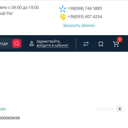
но с 09:00 до 19:00
+38(068) 744 5885
вой Рог
+38(093) 407 4234
Заказать звонок
0
Здравствуйте,
езде
войдите в кабинет
чии
0
000069698