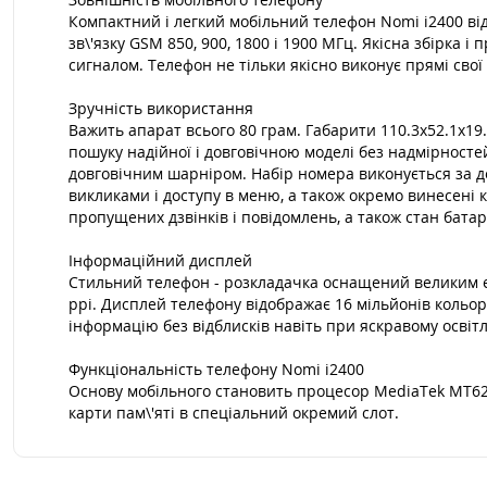
Компактний і легкий мобільний телефон Nomi i2400 від
зв\'язку GSM 850, 900, 1800 і 1900 МГц. Якісна збірка
сигналом. Телефон не тільки якісно виконує прямі свої
Зручність використання
Важить апарат всього 80 грам. Габарити 110.3х52.1х19
пошуку надійної і довговічною моделі без надмірносте
довговічним шарніром. Набір номера виконується за д
викликами і доступу в меню, а також окремо винесені 
пропущених дзвінків і повідомлень, а також стан батар
Інформаційний дисплей
Стильний телефон - розкладачка оснащений великим ек
ppi. Дисплей телефону відображає 16 мільйонів кольор
інформацію без відблисків навіть при яскравому освітл
Функціональність телефону Nomi i2400
Основу мобільного становить процесор MediaTek MT62
карти пам\'яті в спеціальний окремий слот.