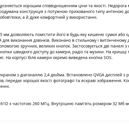
різняється хорошим співвідношенням ціни та якості. Недорога м
 і продумана конструкція з потужною прихованого типу антеною д
 обов\'язки, а й дуже комфортний у використанні.
.5 мм дозволяють помістити його в будь-яку кишеню сумки або 
й для виконання дзвінків. Виконано в стильному і витонченому 
опомогою зручних, великих кнопок. Застосовується дві панелі 
кнопки швидкого доступу до камери, радіо та музики. На кришці
еї. На корпусі біля камери окремо виведена кнопка SOS.
раном з діагоналлю 2,4 дюйма. Встановлено QVGA дисплей з роз
ів, передає хорошої якості фотографії та яскраві зображення. 
енні.
61D з частотою 260 МГц. Внутрішню пам\'ять розміром 32 Мб м