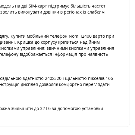
одель на дві SIM-карт підтримує більшість частот
озволить виконувати дзвінки в регіонах із слабким
одягу. Купити мобільний телефон Nomi i2400 варто при
дизайні. Кришка до корпусу кріпиться надійним
з кнопками управління: звичними кнопками управління
 телефону відображається інформація про наявність
дільною здатністю 240x320 і щільністю пікселів 166
Конструкція дисплея дозволяє комфортно переглядати
ожна збільшити до 32 Гб за допомогою установки