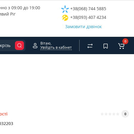
но з 09:00 до 19:00
+38(068) 744 5885
ивий Ріг
+38(093) 407 4234
Замовити дзвінок
0
Вітаю,
крізь
Увійдіть в кабінет
ості
0
032203