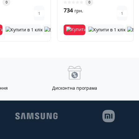
0
0
734
.
грн.
ання
Дисконтна програма