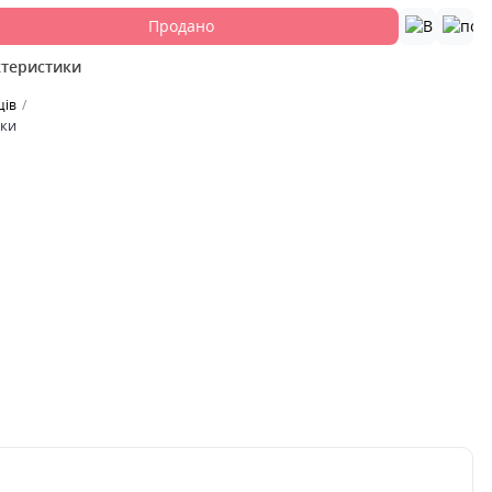
Продано
ктеристики
ців
ики