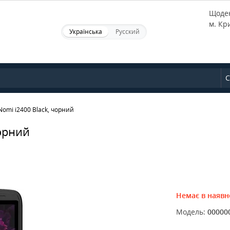
Щоден
м. Кр
Українська
Русский
С
omi i2400 Black, чорний
орний
Немає в наявн
Модель:
00000