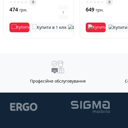
0
0
корист..
474
649
грн.
грн.
Професійне обслуговування
С