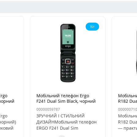
Хіт
Ergo
Мобільний телефон Ergo
Мобільн
 чорний
F241 Dual Sim Black, чорний
R182 Dua
00000059787
00000071
Ergo
ЗРУЧНИЙ І СТИЛЬНИЙ
Мобільн
(чорний)
ДИЗАЙНМобільний телефон
R182 Dua
пковий
ERGO F241 Dual Sim
— практи
ля ..
виконаний в яскравому
простота