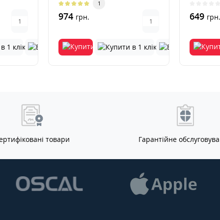
1
дизайні: корпус-..
974
649
грн.
грн
ертифіковані товари
Гарантійне обслуговув