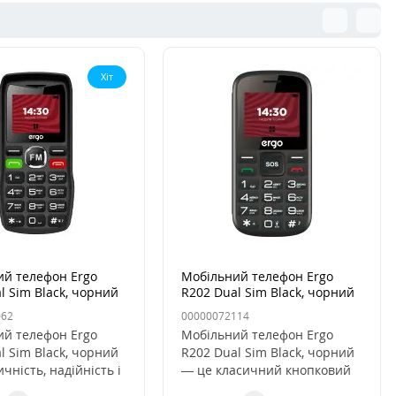
Хіт
ий телефон Ergo
Мобільний телефон Ergo
l Sim Black, чорний
R202 Dual Sim Black, чорний
062
00000072114
ий телефон Ergo
Мобільний телефон Ergo
l Sim Black, чорний
R202 Dual Sim Black, чорний
чність, надійність і
— це класичний кнопковий
 в одному пр..
телефон, створений для с..