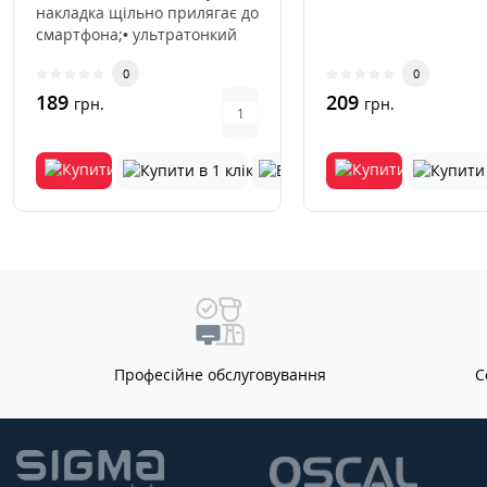
накладка щільно прилягає до
смартфона;• ультратонкий
матеріал не збільшує..
0
0
189
209
грн.
грн.
Професійне обслуговування
С