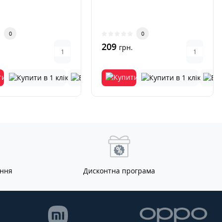
0
0
209
.
грн.
ання
Дисконтна програма