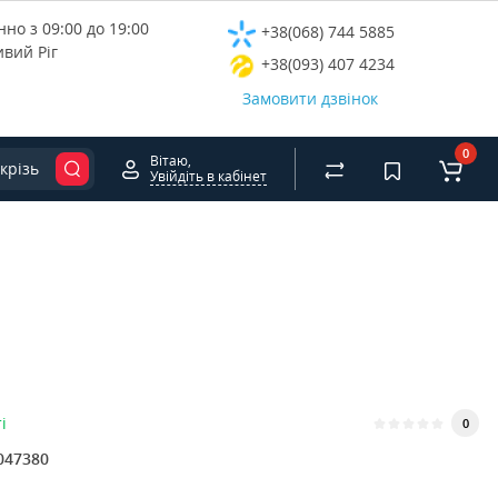
но з 09:00 до 19:00
+38(068) 744 5885
ивий Ріг
+38(093) 407 4234
Замовити дзвінок
0
Вітаю,
крізь
Увійдіть в кабінет
і
0
047380