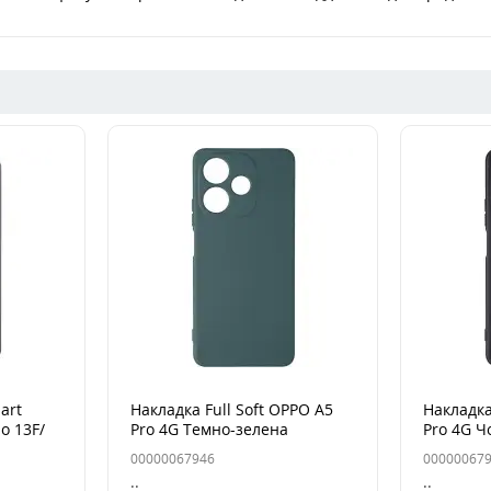
art
Накладка Full Soft OPPO A5
Накладка
o 13F/
Pro 4G Темно-зелена
Pro 4G Ч
00000067946
00000067
..
..