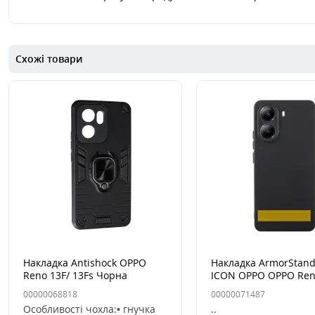
Схожі товари
Накладка Antishock OPPO
Накладка ArmorStand
Reno 13F/ 13Fs Чорна
ICON OPPO OPPO Ren
13Fs Чорна
00000068818
00000071487
Особливості чохла:• гнучка
..