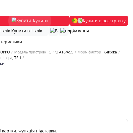
Купити
Купити в розстрочку
Купити в 1 клік
ктеристики
OPPO
Модель пристрою
OPPO A16/A55
Форм фактор
Книжка
 шкіра, TPU
ики
 картки. Функція підставки.