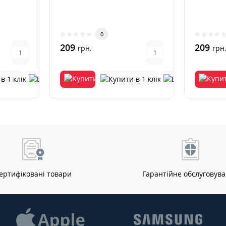
0
209
209
грн.
грн
ертифіковані товари
Гарантійне обслуговув