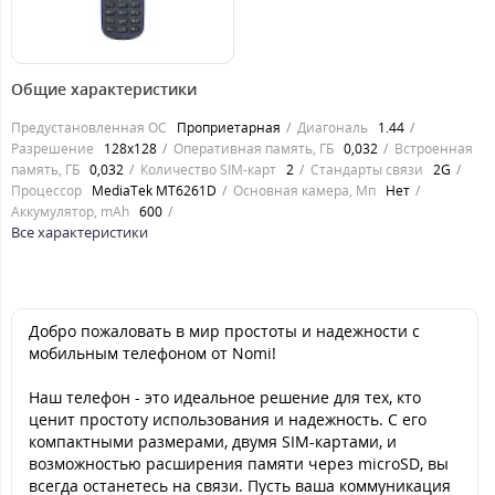
454
грн.
Общие характеристики
Предустановленная ОС
Проприетарная
Диагональ
1.44
Разрешение
128х128
Оперативная память, ГБ
0,032
Встроенная
память, ГБ
0,032
Количество SIM-карт
2
Стандарты связи
2G
Процессор
MediaTek MT6261D
Основная камера, Мп
Нет
Аккумулятор, mAh
600
Все характеристики
Добро пожаловать в мир простоты и надежности с
мобильным телефоном от Nomi!
Наш телефон - это идеальное решение для тех, кто
ценит простоту использования и надежность. С его
компактными размерами, двумя SIM-картами, и
возможностью расширения памяти через microSD, вы
всегда останетесь на связи. Пусть ваша коммуникация