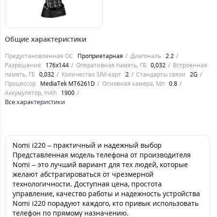
1224
грн.
Общие характеристики
Предустановленная ОС
Проприетарная
Диагональ
2.2
Разрешение
176х144
Оперативная память, ГБ
0,032
Встроенная
память, ГБ
0,032
Количество SIM-карт
2
Стандарты связи
2G
Процессор
MediaTek MT6261D
Основная камера, Мп
0.8
Аккумулятор, mAh
1900
Все характеристики
Nomi i220 – практичный и надежный выбор
Представленная модель телефона от производителя
Nomi – это лучший вариант для тех людей, которые
желают абстрагироваться от чрезмерной
технологичности. Доступная цена, простота
управление, качество работы и надежность устройства
Nomi i220 порадуют каждого, кто привык использовать
телефон по прямому назначению.