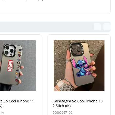
а So Cool iPhone 11
Накаладка So Cool iPhone 13
K)
2 Stich ((K)
114
00000067102