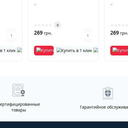
..
..
0
269
269
грн.
грн
Сертифицированные
Гарантийное обслужив
товары