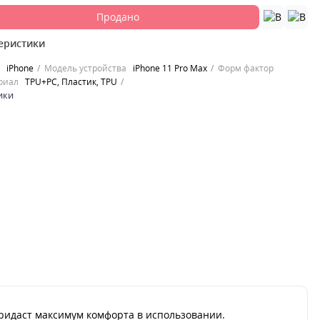
Продано
еристики
iPhone
Модель устройства
iPhone 11 Pro Max
Форм фактор
риал
TPU+PC, Пластик, TPU
ики
ридаст максимум комфорта в использовании.