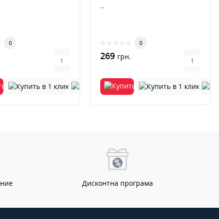
..
0
0
269
.
грн.
ание
Дисконтна програма