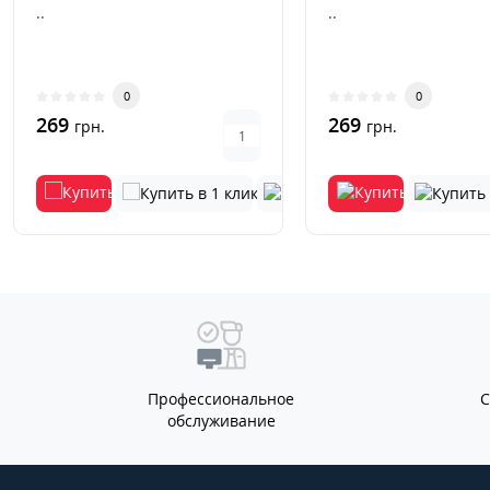
..
..
0
0
269
269
грн.
грн.
Профессиональное
обслуживание