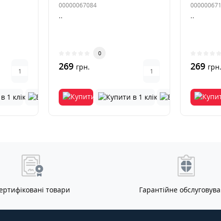
00000067084
00000067
..
..
0
269
269
грн.
грн
ертифіковані товари
Гарантійне обслуговув