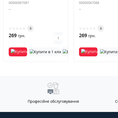
00000067087
00000067088
..
..
0
0
269
269
грн.
грн.
Професійне обслуговування
С