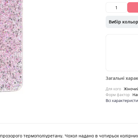
Вибір кольо
00000053223
Загальні хара
Накладка Fashi
виготовлена з 
Для кого
Жіночи
прозорого тер
Форм фактор
На
надано в чот..
Всі характерист
0
229
грн.
Ку
 прозорого термополіуретану. Чохол надано в чотирьох колірних