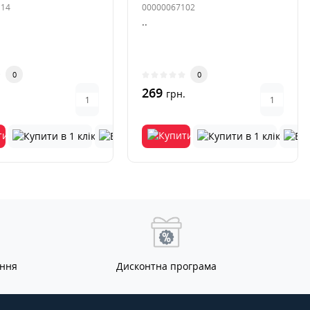
114
00000067102
..
0
0
269
.
грн.
ання
Дисконтна програма