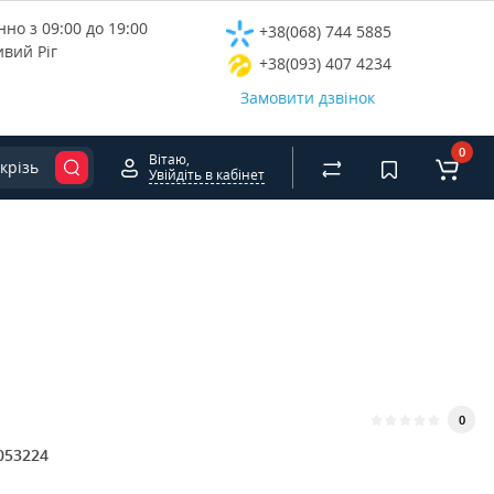
но з 09:00 до 19:00
+38(068) 744 5885
ивий Ріг
+38(093) 407 4234
Замовити дзвінок
0
Вітаю,
крізь
Увійдіть в кабінет
0
053224