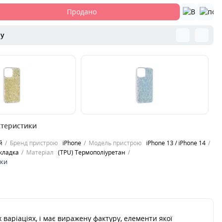
Продано
ру
00000053222
00
ктеристики
on Shine -
Накладка Fashion Shine -
На
високоякісного
виготовлена з високоякісного
ви
й
Бренд пристрою
iPhone
Модель пристрою
iPhone 13 / iPhone 14
мополіуретану. Чохол
прозорого термополіуретану. Чохол
пр
кладка
Матеріал
(TPU) Термополіуретан
надано в чот..
на
ики
0
229
2
грн.
пити
Продано
 варіаціях, і має виражену фактуру, елементи якої