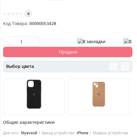
0
Код Товара:
00000053428
Продано
Выбор цвета
269
269
2
грн.
грн.
Общие характеристики
Для кого
Мужской
Бренд устройства
iPhone
Модель устройства