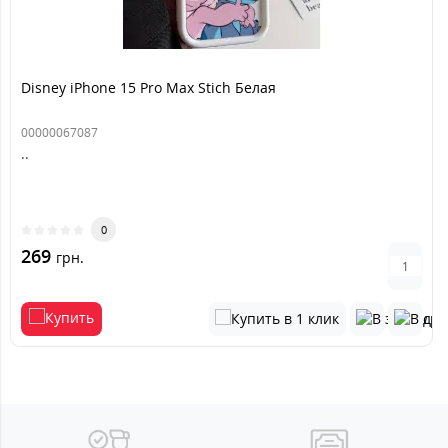
Disney iPhone 15 Pro Max Stich Белая
00000067087
..
0
269
грн.