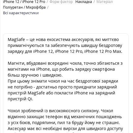
iPhone 12 / iPhone 12 Pro
Форм фактор
Накладка
Матеріал
Поліуретан / Мікрофібра
Всі характеристики
MagSafe – це нова екосистема аксесуарів, які миттєво
примагнічуються та забезпечують швидшу бездротову
зарядку для iPhone 12, iPhone 12 Pro, iPhone 12 Pro Max.
Магніти, вбудовані всередині чохла, точно збігаються з
магнітами на iPhone, що робить зарядку смартфона
більш зручною і швидкою.
При цьому знімати чохол на час бездротової зарядки
не потрібно - достатньо просто приєднати зарядний
пристрій MagSafe або покласти iPhone на зарядний
пристрій Qi.
Чохол зроблений із високоякісного силікону. Чохол
відмінно захищає телефон від механічних пошкоджень
з усіх боків, подряпини, пил та бруду йому не страшні.
Аксесуар має всі необхідні вирізи для швидкого доступу