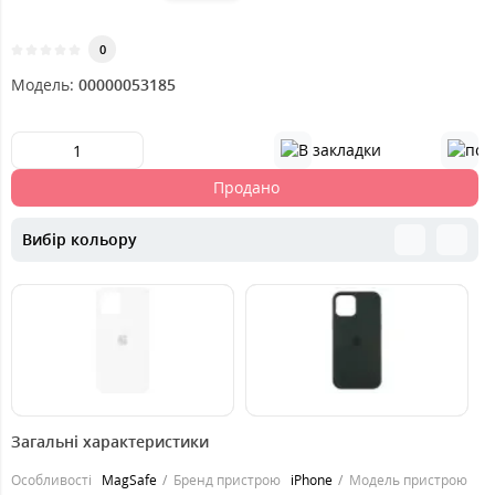
0
Модель:
00000053185
Продано
Вибір кольору
449
399
4
грн.
грн.
Загальні характеристики
Особливості
MagSafe
Бренд пристрою
iPhone
Модель пристрою