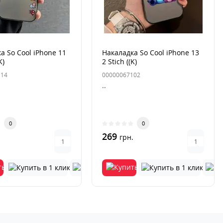
а So Cool iPhone 11
Накаладка So Cool iPhone 13
K)
2 Stich ((K)
114
00000067102
..
0
0
269
.
грн.