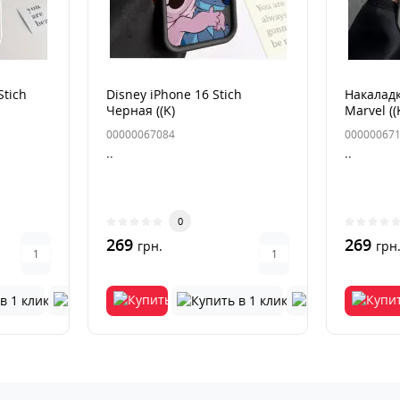
Stich
Disney iPhone 16 Stich
Накаладк
Черная ((K)
Marvel ((
00000067084
00000067
..
..
0
269
269
грн.
грн