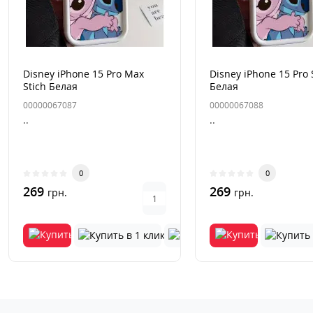
Disney iPhone 15 Pro Max
Disney iPhone 15 Pro 
Stich Белая
Белая
00000067087
00000067088
..
..
0
0
269
269
грн.
грн.