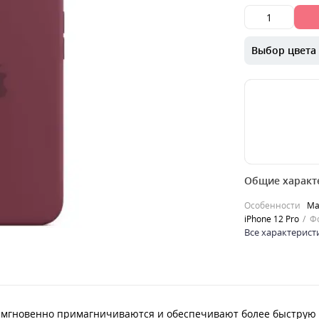
Выбор цвета
00000042315
Общие характ
MagSafe — это
аксессуаров, 
Особенности
Ma
примагничива
iPhone 12 Pro
Ф
более ..
Все характерист
0
449
грн.
Продано
 мгновенно примагничиваются и обеспечивают более быструю бе