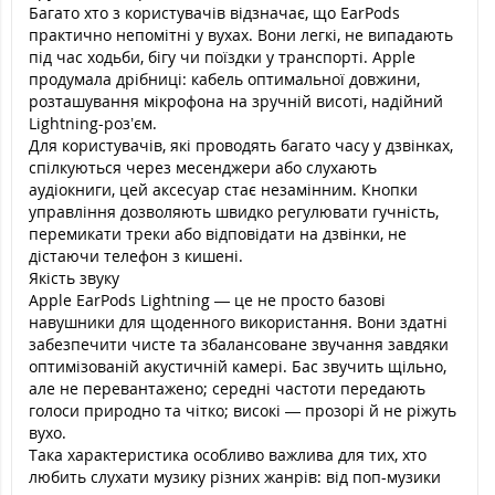
Багато хто з користувачів відзначає, що EarPods
практично непомітні у вухах. Вони легкі, не випадають
під час ходьби, бігу чи поїздки у транспорті. Apple
продумала дрібниці: кабель оптимальної довжини,
розташування мікрофона на зручній висоті, надійний
Lightning-роз’єм.
Для користувачів, які проводять багато часу у дзвінках,
спілкуються через месенджери або слухають
аудіокниги, цей аксесуар стає незамінним. Кнопки
управління дозволяють швидко регулювати гучність,
перемикати треки або відповідати на дзвінки, не
дістаючи телефон з кишені.
Якість звуку
Apple EarPods Lightning — це не просто базові
навушники для щоденного використання. Вони здатні
забезпечити чисте та збалансоване звучання завдяки
оптимізованій акустичній камері. Бас звучить щільно,
але не перевантажено; середні частоти передають
голоси природно та чітко; високі — прозорі й не ріжуть
вухо.
Така характеристика особливо важлива для тих, хто
любить слухати музику різних жанрів: від поп-музики