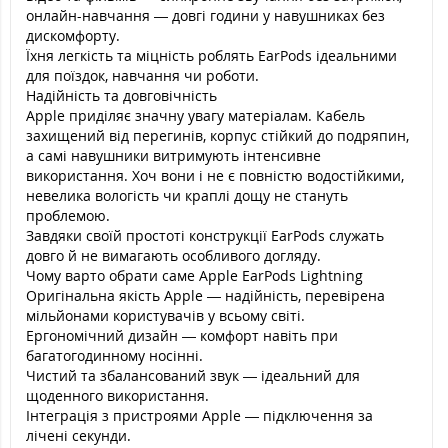
онлайн-навчання — довгі години у навушниках без
дискомфорту.
Їхня легкість та міцність роблять EarPods ідеальними
для поїздок, навчання чи роботи.
Надійність та довговічність
Apple приділяє значну увагу матеріалам. Кабель
захищений від перегинів, корпус стійкий до подряпин,
а самі навушники витримують інтенсивне
використання. Хоч вони і не є повністю водостійкими,
невелика вологість чи краплі дощу не стануть
проблемою.
Завдяки своїй простоті конструкції EarPods служать
довго й не вимагають особливого догляду.
Чому варто обрати саме Apple EarPods Lightning
Оригінальна якість Apple — надійність, перевірена
мільйонами користувачів у всьому світі.
Ергономічний дизайн — комфорт навіть при
багатогодинному носінні.
Чистий та збалансований звук — ідеальний для
щоденного використання.
Інтеграція з пристроями Apple — підключення за
лічені секунди.