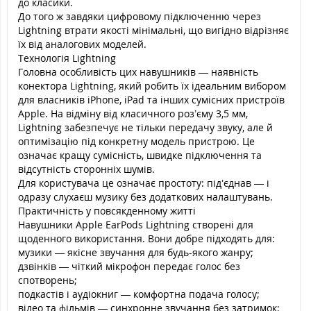
до класики.
До того ж завдяки цифровому підключенню через
Lightning втрати якості мінімальні, що вигідно відрізняє
їх від аналогових моделей.
Технологія Lightning
Головна особливість цих навушників — наявність
конектора Lightning, який робить їх ідеальним вибором
для власників iPhone, iPad та інших сумісних пристроїв
Apple. На відміну від класичного роз’єму 3,5 мм,
Lightning забезпечує не тільки передачу звуку, але й
оптимізацію під конкретну модель пристрою. Це
означає кращу сумісність, швидке підключення та
відсутність сторонніх шумів.
Для користувача це означає простоту: під’єднав — і
одразу слухаєш музику без додаткових налаштувань.
Практичність у повсякденному житті
Навушники Apple EarPods Lightning створені для
щоденного використання. Вони добре підходять для:
музики — якісне звучання для будь-якого жанру;
дзвінків — чіткий мікрофон передає голос без
спотворень;
подкастів і аудіокниг — комфортна подача голосу;
відео та фільмів — синхронне звучання без затримок;