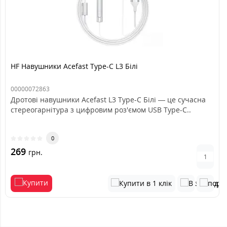
HF Навушники Acefast Type-C L3 Білі
00000072863
Дротові навушники Acefast L3 Type-C Білі — це сучасна
стереогарнітура з цифровим роз'ємом USB Type-C..
0
269
грн.