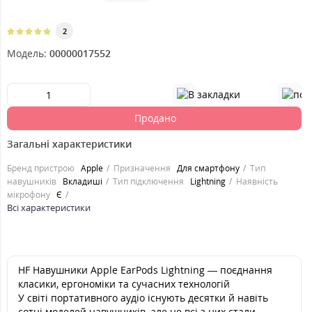
2
Модель:
00000017552
Продано
Загальні характеристики
Бренд пристрою
Apple
Призначення
Для смартфону
Тип
навушників
Вкладиші
Тип підключення
Lightning
Наявність
мікрофону
Є
Всі характеристики
HF Навушники Apple EarPods Lightning — поєднання
класики, ергономіки та сучасних технологій
У світі портативного аудіо існують десятки й навіть
сотні моделей навушників, але не всі з них стали