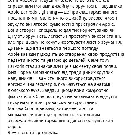
справжніми іконами дизайну та зручності. Навушники
Apple EarPods Lightning — це приклад гармонійного
поєднання мінімалістичного дизайну, високої якості
звуку та виняткової сумісності з пристроями Apple.
Вони створені спеціально для тих користувачів, які
цінують зручність, легкість і простоту у використанні,
але при цьому не хочуть жертвувати якістю звучання.
Дизайн, що впізнається з першого погляду
Apple завжди підходить до створення своїх продуктів із
педантичністю та увагою до деталей. Саме тому
EarPods стали знаковими ще з моменту своєї появи.
Їхня форма відрізняється від традиційних круглих
навушників — замість цього використовується
ергономічна геометрія, яка базується на анатомії
людського вуха. Завдяки цьому вони комфортно
фіксуються в більшості вух і не викликають відчуття
тиску навіть при тривалому використанні.
Матова біла поверхня, витончені лінії та
мінімалістичний підхід роблять їх стильним
аксесуаром, який гармонійно доповнює будь-який
образ.
Зручність та ергономіка