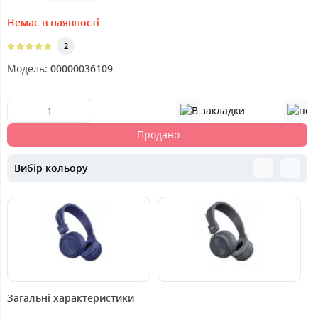
Немає в наявності
2
Модель:
00000036109
Продано
Вибір кольору
519
479
4
грн.
грн.
Загальні характеристики