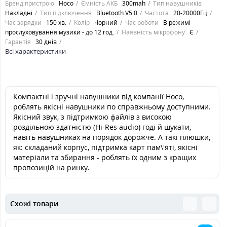
Бренд пристрою
Hoco
Ємність АКБ
300mah
Тип навушників
Накладні
Тип підключення
Bluetooth V5.0
Частота
20-20000Гц
Час зарядки
150 хв.
Колір
Чорний
Час роботи
В режимі
прослуховування музики - до 12 год.
Наявність мікрофону
Є
Гарантія
30 днів
Всі характеристики
Компактні і зручні навушники від компанії Hoco,
роблять якісні навушники по справжньому доступними.
Якісний звук, з підтримкою файлів з високою
роздільною здатністю (Hi-Res audio) годі й шукати,
навіть навушниках на порядок дорожче. А такі плюшки,
як: складаний корпус, підтримка карт пам\'яті, якісні
матеріали та збирання - роблять їх одним з кращих
пропозицій на ринку.
Схожі товари