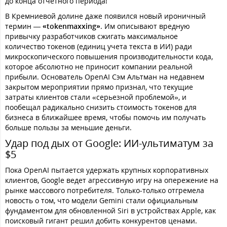
до конца отчетного периода!
В Кремниевой долине даже появился новый ироничный
термин —
«tokenmaxxing»
. Им описывают вредную
привычку разработчиков сжигать максимальное
количество токенов (единиц учета текста в ИИ) ради
микроскопического повышения производительности кода,
которое абсолютно не приносит компании реальной
прибыли. Основатель OpenAI Сэм Альтман на недавнем
закрытом мероприятии прямо признал, что текущие
затраты клиентов стали «серьезной проблемой», и
пообещал радикально снизить стоимость токенов для
бизнеса в ближайшее время, чтобы помочь им получать
больше пользы за меньшие деньги.
Удар под дых от Google: ИИ-ультиматум за
$5
Пока OpenAI пытается удержать крупных корпоративных
клиентов, Google ведет агрессивную игру на опережение на
рынке массового потребителя. Только-только отгремела
новость о том, что модели Gemini стали официальным
фундаментом для обновленной Siri в устройствах Apple, как
поисковый гигант решил добить конкурентов ценами.