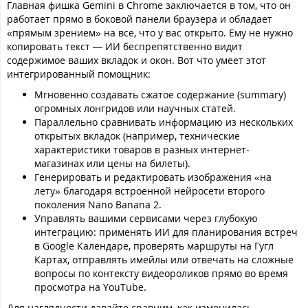
Главная фишка Gemini в Chrome заключается в том, что он
работает прямо в боковой панели браузера и обладает
«прямым зрением» на все, что у вас открыто. Ему не нужно
копировать текст — ИИ беспрепятственно видит
содержимое ваших вкладок и окон. Вот что умеет этот
интегрированный помощник:
Мгновенно создавать сжатое содержание (summary)
огромных лонгридов или научных статей.
Параллельно сравнивать информацию из нескольких
открытых вкладок (например, технические
характеристики товаров в разных интернет-
магазинах или цены на билеты).
Генерировать и редактировать изображения «на
лету» благодаря встроенной нейросети второго
поколения Nano Banana 2.
Управлять вашими сервисами через глубокую
интеграцию: применять ИИ для планирования встреч
в Google Календаре, проверять маршруты на Гугл
Картах, отправлять имейлы или отвечать на сложные
вопросы по контексту видеороликов прямо во время
просмотра на YouTube.
Для наглядности давайте сравним, как изменилась