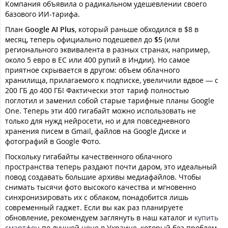
Компания объявила о радикальном удешевлении своего
базового ИИ-тарифа.
План
Google AI Plus
, который раньше обходился в $8 в
месяц, теперь официально подешевел до
$5
(или
регионального эквивалента в разных странах, например,
около 5 евро в ЕС или 400 рупий в Индии). Но самое
приятное скрывается в другом: объем облачного
хранилища, прилагаемого к подписке, увеличили вдвое — с
200 ГБ до 400 ГБ! Фактически этот тариф полностью
поглотил и заменил собой старые тарифные планы Google
One. Теперь эти 400 гигабайт можно использовать не
только для нужд нейросети, но и для повседневного
хранения писем в Gmail, файлов на Google Диске и
фотографий в Google Фото.
Поскольку гигабайты качественного облачного
пространства теперь раздают почти даром, это идеальный
повод создавать большие архивы медиафайлов. Чтобы
снимать тысячи фото высокого качества и мгновенно
синхронизировать их с облаком, понадобится лишь
современный гаджет. Если вы как раз планируете
обновление, рекомендуем заглянуть в наш каталог и
купить
смартфон
по лучшей цене в Украине, который без проблем