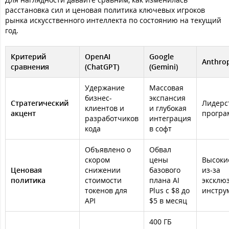
расстановка сил и ценовая политика ключевых игроков
рынка искусственного интеллекта по состоянию на текущий
год.
Критерий
OpenAI
Google
Anthrop
сравнения
(ChatGPT)
(Gemini)
Удержание
Массовая
бизнес-
экспансия
Стратегический
Лидерс
клиентов и
и глубокая
акцент
програ
разработчиков
интеграция
кода
в софт
Объявлено о
Обвал
скором
цены
Высоки
Ценовая
снижении
базового
из-за
политика
стоимости
плана AI
эксклю
токенов для
Plus с $8 до
инстру
API
$5 в месяц
400 ГБ