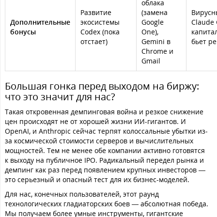
облака
Развитие
(замена
Вирусн
Дополнительные
экосистемы
Google
Claude 
бонусы
Codex (пока
One),
капита
отстает)
Gemini в
бьет р
Chrome и
Gmail
Большая гонка перед выходом на биржу:
что это значит для нас?
Такая откровенная демпинговая война и резкое снижение
цен происходят не от хорошей жизни ИИ-гигантов. И
OpenAI, и Anthropic сейчас терпят колоссальные убытки из-
за космической стоимости серверов и вычислительных
мощностей. Тем не менее обе компании активно готовятся
к выходу на публичное IPO. Радикальный передел рынка и
демпинг как раз перед появлением крупных инвесторов —
это серьезный и опасный тест для их бизнес-моделей.
Для нас, конечных пользователей, этот раунд
технологических гладиаторских боев — абсолютная победа.
Мы получаем более умные инструменты, гигантские