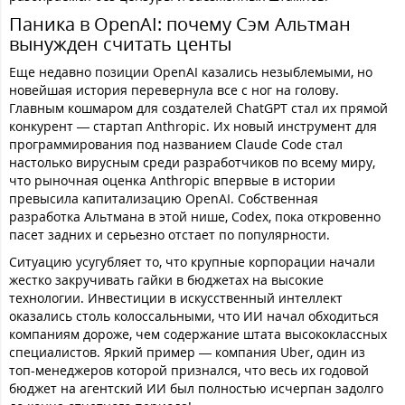
Паника в OpenAI: почему Сэм Альтман
вынужден считать центы
Еще недавно позиции OpenAI казались незыблемыми, но
новейшая история перевернула все с ног на голову.
Главным кошмаром для создателей ChatGPT стал их прямой
конкурент — стартап Anthropic. Их новый инструмент для
программирования под названием Claude Code стал
настолько вирусным среди разработчиков по всему миру,
что рыночная оценка Anthropic впервые в истории
превысила капитализацию OpenAI. Собственная
разработка Альтмана в этой нише, Codex, пока откровенно
пасет задних и серьезно отстает по популярности.
Ситуацию усугубляет то, что крупные корпорации начали
жестко закручивать гайки в бюджетах на высокие
технологии. Инвестиции в искусственный интеллект
оказались столь колоссальными, что ИИ начал обходиться
компаниям дороже, чем содержание штата высококлассных
специалистов. Яркий пример — компания Uber, один из
топ-менеджеров которой признался, что весь их годовой
бюджет на агентский ИИ был полностью исчерпан задолго