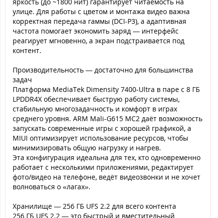
яркость (до ~1800 нит) гарантирует читаемость на
улице. Для работы с цветом и монтажа видео важна
корректная передача гаммы (DCI-P3), а адаптивная
частота помогает экономить заряд — интерфейс
реагирует мгновенно, а экран подстраивается под
контент.
Производительность — достаточно для большинства
задач
Платформа MediaTek Dimensity 7400-Ultra в паре с 8 ГБ
LPDDR4X обеспечивает быструю работу системы,
стабильную многозадачность и комфорт в играх
среднего уровня. ARM Mali-G615 MC2 даёт возможность
запускать современные игры с хорошей графикой, а
MIUI оптимизирует использование ресурсов, чтобы
минимизировать общую нагрузку и нагрев.
Эта конфигурация идеальна для тех, кто одновременно
работает с несколькими приложениями, редактирует
фото/видео на телефоне, ведёт видеозвонки и не хочет
волноваться о «лагах».
Хранилище — 256 ГБ UFS 2.2 для всего контента
256 ГБ UFS 2.2 — это быстрый и вместительный