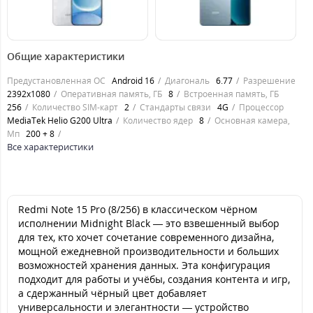
13849
14249
1
грн.
грн.
Общие характеристики
Предустановленная ОС
Android 16
Диагональ
6.77
Разрешение
2392x1080
Оперативная память, ГБ
8
Встроенная память, ГБ
256
Количество SIM-карт
2
Стандарты связи
4G
Процессор
MediaTek Helio G200 Ultra
Количество ядер
8
Основная камера,
Мп
200 + 8
Все характеристики
Redmi Note 15 Pro (8/256) в классическом чёрном
исполнении Midnight Black — это взвешенный выбор
для тех, кто хочет сочетание современного дизайна,
мощной ежедневной производительности и больших
возможностей хранения данных. Эта конфигурация
подходит для работы и учёбы, создания контента и игр,
а сдержанный чёрный цвет добавляет
универсальности и элегантности — устройство