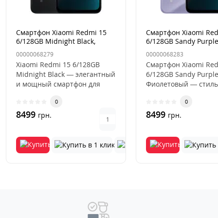
Смартфон Xiaomi Redmi 15
Смартфон Xiaomi Red
6/128GB Midnight Black,
6/128GB Sandy Purple
Черный
Фиолетовый
00000068279
00000068283
Xiaomi Redmi 15 6/128GB
Смартфон Xiaomi Red
Midnight Black — элегантный
6/128GB Sandy Purple
и мощный смартфон для
Фиолетовый — стиль
повседневных
производительность
0
0
задачСмартфон..
цвете..
8499
8499
грн.
грн.