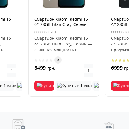
mi 15
Смартфон Xiaomi Redmi 15
Смартфо
,
6/128GB Titan Gray, Серый
4/128GB 
Черный
00000068281
00000068
mi 15
Смартфон Xiaomi Redmi 15
Смартфо
,
6/128GB Titan Gray, Серый —
4/128GB 
 и
стильная мощность в
продума
 в ярком
современном
совреме
0
исполненииСмарт..
8499
6999
грн.
гр