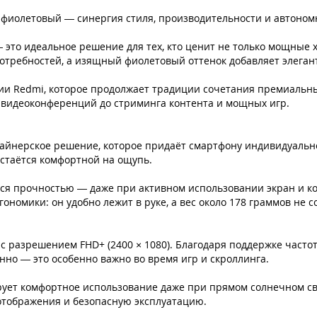
e, фиолетовый — синергия стиля, производительности и автоном
— это идеальное решение для тех, кто ценит не только мощные 
отребностей, а изящный фиолетовый оттенок добавляет элеган
ии Redmi, которое продолжает традиции сочетания премиальны
от видеоконференций до стриминга контента и мощных игр.
зайнерское решение, которое придаёт смартфону индивидуальн
остаётся комфортной на ощупь.
ся прочностью — даже при активном использовании экран и ко
гономики: он удобно лежит в руке, а вес около 178 граммов не
разрешением FHD+ (2400 × 1080). Благодаря поддержке частот
но — это особенно важно во время игр и скроллинга.
тирует комфортное использование даже при прямом солнечном с
 отображения и безопасную эксплуатацию.