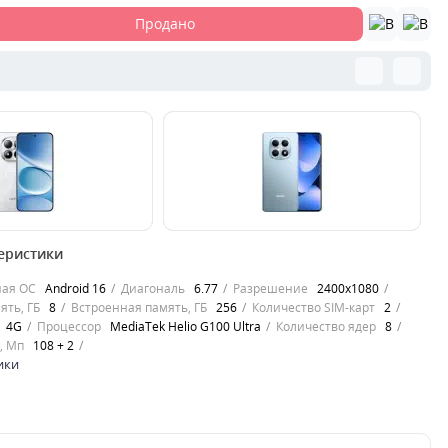
Продано
00000068570
00
еристики
mi Redmi Note 15
Смартфон Xiaomi Redmi Note 15
См
ed White, Белый —
8/256 GB — Glacier Blue
8/
ная ОС
Android 16
Диагональ
6.77
Разрешение
2400х1080
ть и
(Синий)Xiaomi Redmi Note 15 8/256
со
ять, ГБ
8
Встроенная память, ГБ
256
Количество SIM-карт
2
aomi R..
GB в синем ц..
ав
4G
Процессор
MediaTek Helio G100 Ultra
Количество ядер
8
0
, Мп
108 + 2
10499
1
грн.
ики
Купить