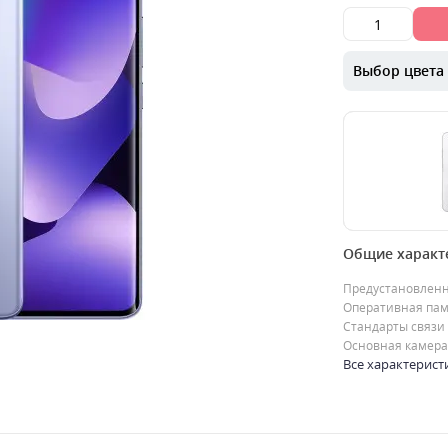
Выбор цвета
00000068565
Общие характ
Смартфон Xiao
8/256 GB Frost
Предустановлен
стиль, мощнос
Оперативная пам
автономностьXi
Стандарты связи
0
Основная камера
9999
грн.
Все характерист
Продано