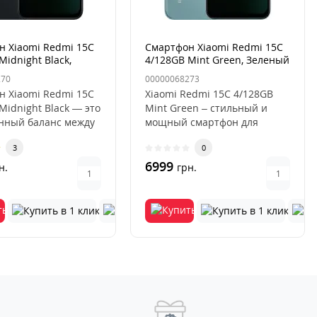
н Xiaomi Redmi 15C
Смартфон Xiaomi Redmi 15C
Midnight Black,
4/128GB Mint Green, Зеленый
270
00000068273
н Xiaomi Redmi 15C
Xiaomi Redmi 15C 4/128GB
Midnight Black — это
Mint Green – стильный и
нный баланс между
мощный смартфон для
нным дизайном..
ежедневного
3
0
использованияСмартф..
6999
н.
грн.