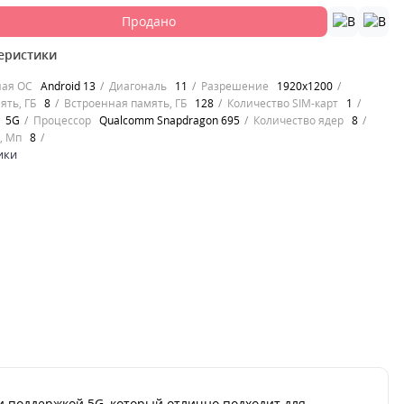
Продано
еристики
ная ОС
Android 13
Диагональ
11
Разрешение
1920x1200
ять, ГБ
8
Встроенная память, ГБ
128
Количество SIM-карт
1
5G
Процессор
Qualcomm Snapdragon 695
Количество ядер
8
, Мп
8
ики
 поддержкой 5G, который отлично подходит для