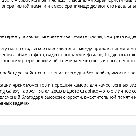
 оперативной памяти и емкое хранилище делают его идеальны
интернет, позволяя мгновенно загружать файлы, смотреть виде
боту планшета, легкое переключение между приложениями и мно
анения любимых фото, видео, программ и файлов; Поддержка m
с высоким разрешением обеспечивает четкость и насыщенность
работу устройства в течение всего дня без необходимости част
сации ярких моментов и передняя камера для качественных вид
g Galaxy Tab A9+ 5G 8/128GB в цвете Graphite – это отличное
азвлечений благодаря высокой скорости, вместительной памяти 
вных задачах.