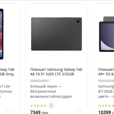
laxy Tab
Планшет Samsung Galaxy Tab
Планшет
4GB Grey,
A8 10.5\' X205 LTE 3/32GB
A9+ 5G 8
Grey, серый
серый
00000048051
00000063
7 Lite
Большой экран —
Samsung 
ступных
безграничные
8/128GB 
е
возможностиБлагодаря
цвете –
ий в
тонким рамкам (10.2 мм)
планшет
1
планшета Galaxy Tab A8 вы ..
характер
7349
10399
грн.
г