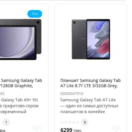
Топ
 Samsung Galaxy Tab
Планшет Samsung Galaxy Tab
/128GB Graphite,
А7 Lite 8.7\' LTE 3/32GB Grey,
серый
665
00000047910
Galaxy Tab A9+ 5G
Samsung Galaxy Tab A7 Lite
в графитово-сером
— один из самых доступных
 современный
планшетов в линейке
 с мощными
компании, сочетающий в
1
0
ис..
себе..
6299
рн.
грн.