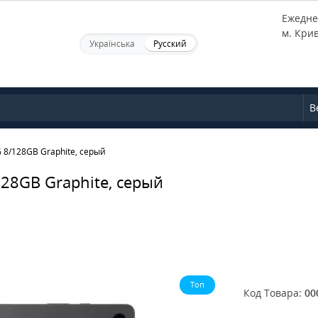
Ежеднев
м. Кри
Українська
Русский
В
 8/128GB Graphite, серый
28GB Graphite, серый
Топ
Код Товара:
00