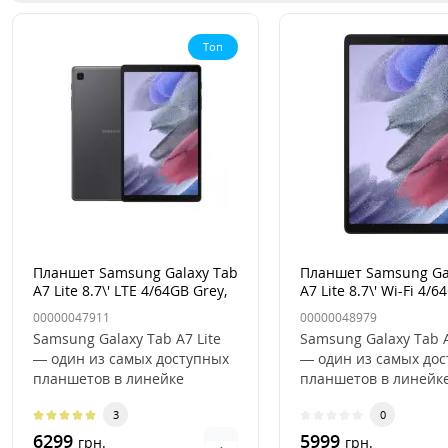
Топ
Планшет Samsung Galaxy Tab
Планшет Samsung Ga
A7 Lite 8.7\' LTE 4/64GB Grey,
A7 Lite 8.7\' Wi-Fi 4/6
серый
серый
00000047911
00000048979
Samsung Galaxy Tab A7 Lite
Samsung Galaxy Tab A
— один из самых доступных
— один из самых до
планшетов в линейке
планшетов в линейк
компании, сочетающий в
компании, сочетающ
3
0
себе..
себе..
6299
5999
грн.
грн.