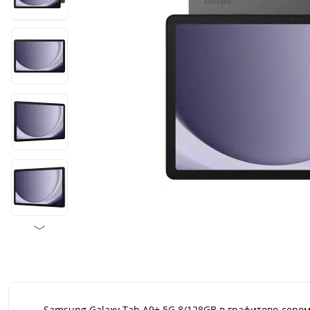
Samsung Galaxy Tab A9+ 5G 8/128GB в графитово-сер