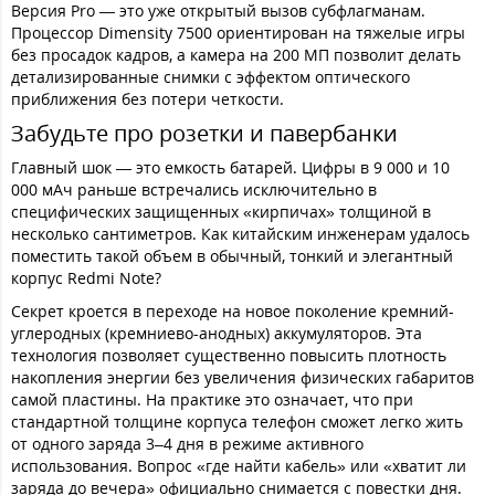
Версия Pro — это уже открытый вызов субфлагманам.
Процессор Dimensity 7500 ориентирован на тяжелые игры
без просадок кадров, а камера на 200 МП позволит делать
детализированные снимки с эффектом оптического
приближения без потери четкости.
Забудьте про розетки и павербанки
Главный шок — это емкость батарей. Цифры в 9 000 и 10
000 мАч раньше встречались исключительно в
специфических защищенных «кирпичах» толщиной в
несколько сантиметров. Как китайским инженерам удалось
поместить такой объем в обычный, тонкий и элегантный
корпус Redmi Note?
Секрет кроется в переходе на новое поколение кремний-
углеродных (кремниево-анодных) аккумуляторов. Эта
технология позволяет существенно повысить плотность
накопления энергии без увеличения физических габаритов
самой пластины. На практике это означает, что при
стандартной толщине корпуса телефон сможет легко жить
от одного заряда 3–4 дня в режиме активного
использования. Вопрос «где найти кабель» или «хватит ли
заряда до вечера» официально снимается с повестки дня.