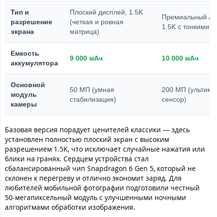
Тип и
Плоский дисплей, 1.5K
Премиальный A
разрешение
(четкая и ровная
1.5K с тонкими 
экрана
матрица)
Емкость
9 000 мАч
10 000 мАч
аккумулятора
Основной
50 МП (умная
200 МП (ультима
модуль
стабилизация)
сенсор)
камеры
Базовая версия порадует ценителей классики — здесь
установлен полностью плоский экран с высоким
разрешением 1.5K, что исключает случайные нажатия или
блики на гранях. Сердцем устройства стал
сбалансированный чип Snapdragon 6 Gen 5, который не
склонен к перегреву и отлично экономит заряд. Для
любителей мобильной фотографии подготовили честный
50-мегапиксельный модуль с улучшенными ночными
алгоритмами обработки изображения.