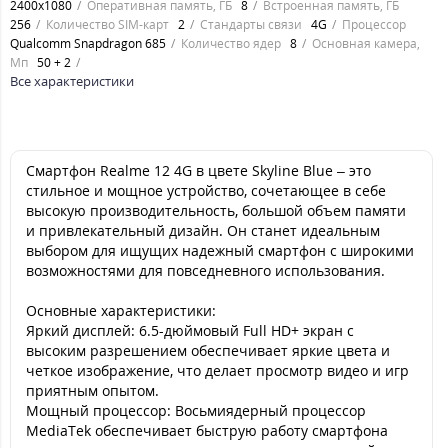
2400х1080
Оперативная память, ГБ
8
Встроенная память, ГБ
256
Количество SIM-карт
2
Стандарты связи
4G
Процессор
Qualcomm Snapdragon 685
Количество ядер
8
Основная камера,
Мп
50 + 2
Все характеристики
Смартфон Realme 12 4G в цвете Skyline Blue – это
стильное и мощное устройство, сочетающее в себе
высокую производительность, большой объем памяти
и привлекательный дизайн. Он станет идеальным
выбором для ищущих надежный смартфон с широкими
возможностями для повседневного использования.
Основные характеристики:
Яркий дисплей: 6.5-дюймовый Full HD+ экран с
высоким разрешением обеспечивает яркие цвета и
четкое изображение, что делает просмотр видео и игр
приятным опытом.
Мощный процессор: Восьмиядерный процессор
MediaTek обеспечивает быструю работу смартфона