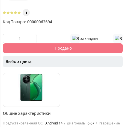
1
Код Товара:
00000062694
Продано
Выбор цвета
8649
грн.
Общие характеристики
Предустановленная ОС
Android 14
Диагональ
6.67
Разрешение