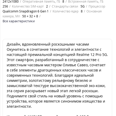
2412х1080
Оперативная память, ГБ
8
Встроенная память, ГБ
256
Количество SIM-карт
2
Стандарты связи
5G
Процессор
Qualcomm Snapdragon 6 Gen 1
Количество ядер
8
Основная
камера, Мп
50 + 32 + 8
Все характеристики
Дизайн, вдохновленный роскошными часами
Окунитесь в сочетание технологий и элегантности с
настоящей премиальной концепцией Realme 12 Pro 5G.
Этот смартфон, разработанный в сотрудничестве с
известным часовым мастером Оливье Савео, сочетает
в себе элементы драгоценных классических часов и
современных технологий. Благодаря идеальной
симметрии, золотистому рельефному безелю и
замысловатой текстуре высококачественной эко-кожи,
эта серия раскрывает новый этап легкой роскоши.
Поднимите свой стиль на новый уровень с помощью
устройства, которое является синонимом изящества и
элегантности.