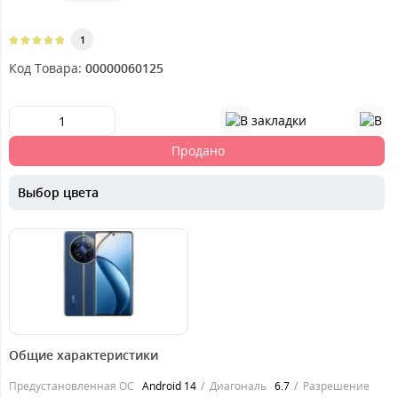
1
Код Товара:
00000060125
Продано
Выбор цвета
11499
грн.
Общие характеристики
Предустановленная ОС
Android 14
Диагональ
6.7
Разрешение