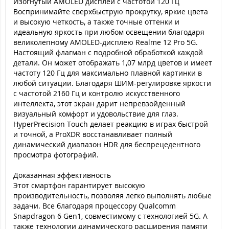
Изогнутый AMOLED дисплей с частотой 120 Гц
Воспринимайте сверхбыструю прокрутку, яркие цвета
и высокую четкость, а также точные оттенки и
идеальную яркость при любом освещении благодаря
великолепному AMOLED-дисплею Realme 12 Pro 5G.
Настоящий флагман с подробной обработкой каждой
детали. Он может отображать 1,07 млрд цветов и имеет
частоту 120 Гц для максимально плавной картинки в
любой ситуации. Благодаря ШИМ-регулировке яркости
с частотой 2160 Гц и контролю искусственного
интеллекта, этот экран дарит непревзойденный
визуальный комфорт и удовольствие для глаз.
HyperPrecision Touch делает реакцию в играх быстрой
и точной, а ProXDR восстанавливает полный
динамический диапазон HDR для беспрецедентного
просмотра фотографий.
Доказанная эффективность
Этот смартфон гарантирует высокую
производительность, позволяя легко выполнять любые
задачи. Все благодаря процессору Qualcomm
Snapdragon 6 Gen1, совместимому с технологией 5G. А
также технологии динамического расширения памяти