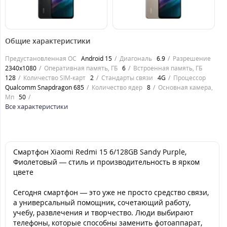
7699
7699
грн.
грн.
Общие характеристики
Предустановленная ОС
Android 15
Диагональ
6.9
Разрешение
2340x1080
Оперативная память, ГБ
6
Встроенная память, ГБ
128
Количество SIM-карт
2
Стандарты связи
4G
Процессор
Qualcomm Snapdragon 685
Количество ядер
8
Основная камера,
Мп
50
Все характеристики
Смартфон Xiaomi Redmi 15 6/128GB Sandy Purple,
Фиолетовый — стиль и производительность в ярком
цвете
Сегодня смартфон — это уже не просто средство связи,
а универсальный помощник, сочетающий работу,
учебу, развлечения и творчество. Люди выбирают
телефоны, которые способны заменить фотоаппарат,