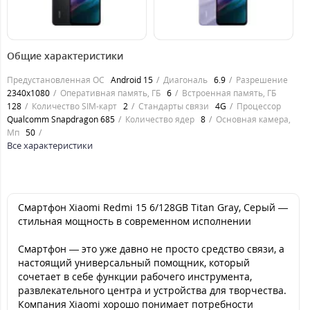
8499
8499
грн.
грн.
Общие характеристики
Предустановленная ОС
Android 15
Диагональ
6.9
Разрешение
2340x1080
Оперативная память, ГБ
6
Встроенная память, ГБ
128
Количество SIM-карт
2
Стандарты связи
4G
Процессор
Qualcomm Snapdragon 685
Количество ядер
8
Основная камера,
Мп
50
Все характеристики
Смартфон Xiaomi Redmi 15 6/128GB Titan Gray, Серый —
стильная мощность в современном исполнении
Смартфон — это уже давно не просто средство связи, а
настоящий универсальный помощник, который
сочетает в себе функции рабочего инструмента,
развлекательного центра и устройства для творчества.
Компания Xiaomi хорошо понимает потребности