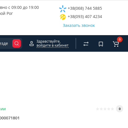
но с 09:00 до 19:00
+38(068) 744 5885
вой Рог
+38(093) 407 4234
Заказать звонок
0
Здравствуйте,
езде
войдите в кабинет
чии
0
000071801