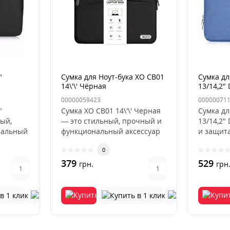
"
Сумка для Ноут-бука XO CB01
Сумка дл
14\'\' Чёрная
13/14,2"
00000059423
00000071
"
Сумка XO CB01 14\'\' Черная
Сумка дл
ый,
— это стильный, прочный и
13/14,2"
нальный
функциональный аксессуар
и защит
й для
для современных польз..
деньСумк
0
Denim..
379
529
грн.
грн