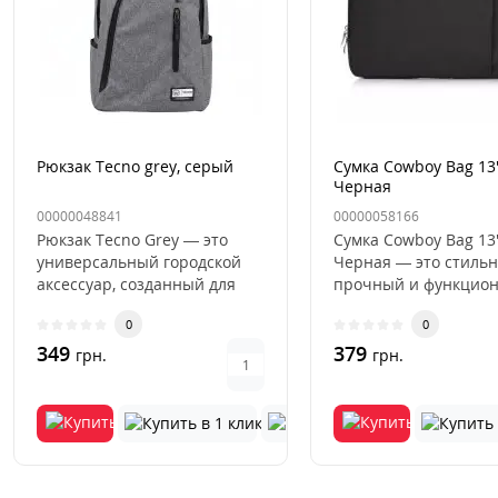
Рюкзак Tecno grey, серый
Сумка Cowboy Bag 13
Черная
00000048841
00000058166
Рюкзак Tecno Grey — это
Сумка Cowboy Bag 13
универсальный городской
Черная — это стильн
аксессуар, созданный для
прочный и функцио
современного человека,
аксессуар, созданны
0
0
кото..
соврем..
349
379
грн.
грн.