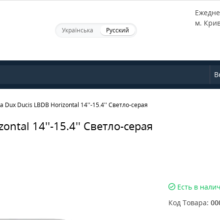
Ежеднев
м. Кри
Українська
Русский
В
 Dux Ducis LBDB Horizontal 14''-15.4'' Светло-серая
ntal 14''-15.4'' Светло-серая
Есть в нали
Код Товара:
00