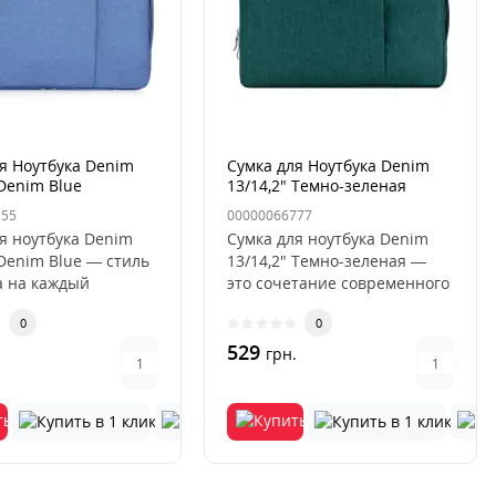
я Ноутбука Denim
Сумка для Ноутбука Denim
 Denim Blue
13/14,2" Темно-зеленая
155
00000066777
я ноутбука Denim
Сумка для ноутбука Denim
 Denim Blue — стиль
13/14,2" Темно-зеленая —
а на каждый
это сочетание современного
а для ноутбука
стиля, практичности и н..
0
0
529
.
грн.