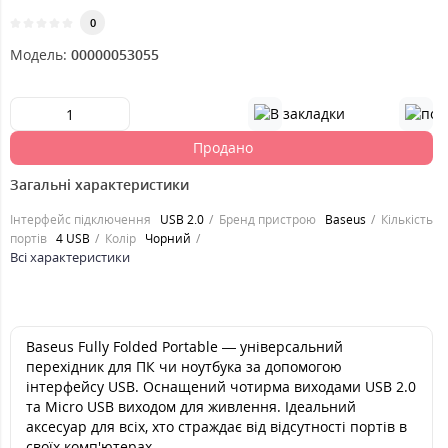
0
Модель:
00000053055
Продано
Загальні характеристики
Інтерфейс підключення
USB 2.0
Бренд пристрою
Baseus
Кількість
портів
4 USB
Колір
Чорний
Всі характеристики
Baseus Fully Folded Portable — універсальний
перехідник для ПК чи ноутбука за допомогою
інтерфейсу USB. Оснащений чотирма виходами USB 2.0
та Micro USB виходом для живлення. Ідеальний
аксесуар для всіх, хто страждає від відсутності портів в
своїх комп'ютерах.