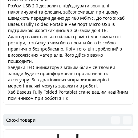
Роз'єм USB 2.0 дозволить під'єднувати зовнішні
накопичувачі та флешки, забезпечивши при цьому
швидкість передачі даних до 480 Мбіт/с. До того ж хаб
Baseus Fully Folded Portable має порт Micro-USB із
підтримкою жорстких дисків з об'ємом до 4 ТБ.
Адаптер важить всього кілька грамів і має компактні
розміри, в зв'язку з чим його носити його із собою
практично безпроблемно. Крім того, він зроблений з
високоякісних матеріалів, його дійсно важко
пошкодити.
Завдяки LED-індикатору з м’яким білим світлом ви
завжди будете проінформовані про активність
аксесуару. Без дратівливих яскравих кольорів і
мерехтіння, які можуть заважати в роботі.
Хаб Baseus Fully Folded Portablet стане вашим надійним
помічником при роботі з ПК.
Схожі товари