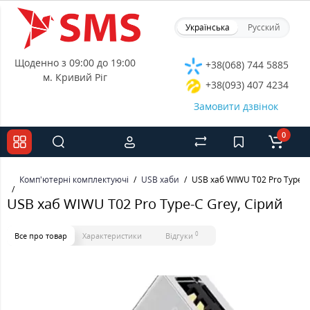
Українська
Русский
Щоденно з 09:00 до 19:00
+38(068) 744 5885
м. Кривий Ріг
+38(093) 407 4234
Замовити дзвінок
0
Комп'ютерні комплектуючі
USB хаби
USB хаб WIWU T02 Pro Type-C
USB хаб WIWU T02 Pro Type-C Grey, Сірий
0
Все про товар
Характеристики
Відгуки