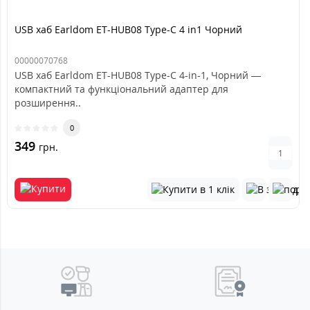
USB хаб Earldom ET-HUB08 Type-C 4 in1 Чорний
00000070768
USB хаб Earldom ET-HUB08 Type-C 4-in-1, Чорний —
компактний та функціональний адаптер для
розширення..
0
349
грн.