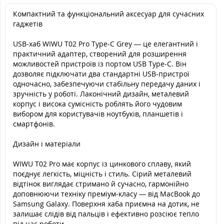
Компактний та функціональний аксесуар для сучасних
гаджетів
USB-хаб WIWU T02 Pro Type-C Grey — це елегантний і
практичний адаптер, створений для розширення
можливостей пристроїв із портом USB Type-C. Він
дозволяє підключати два стандартні USB-пристрої
одночасно, забезпечуючи стабільну передачу даних і
зручність у роботі. Лаконічний дизайн, металевий
корпус і висока сумісність роблять його чудовим
вибором для користувачів ноутбуків, планшетів і
смартфонів.
Дизайн і матеріали
WIWU T02 Pro має корпус із цинкового сплаву, який
поєднує легкість, міцність і стиль. Сірий металевий
відтінок виглядає стримано й сучасно, гармонійно
доповнюючи техніку преміум-класу — від MacBook до
Samsung Galaxy. Поверхня хаба приємна на дотик, не
залишає слідів від пальців і ефективно розсіює тепло
під час роботи.