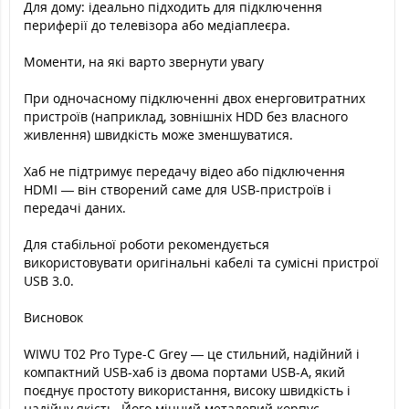
Для дому: ідеально підходить для підключення
периферії до телевізора або медіаплеєра.
Моменти, на які варто звернути увагу
При одночасному підключенні двох енерговитратних
пристроїв (наприклад, зовнішніх HDD без власного
живлення) швидкість може зменшуватися.
Хаб не підтримує передачу відео або підключення
HDMI — він створений саме для USB-пристроїв і
передачі даних.
Для стабільної роботи рекомендується
використовувати оригінальні кабелі та сумісні пристрої
USB 3.0.
Висновок
WIWU T02 Pro Type-C Grey — це стильний, надійний і
компактний USB-хаб із двома портами USB-A, який
поєднує простоту використання, високу швидкість і
надійну якість. Його міцний металевий корпус,