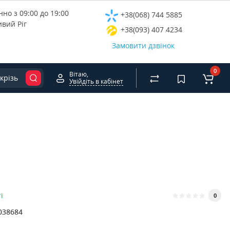
но з 09:00 до 19:00
+38(068) 744 5885
ивий Ріг
+38(093) 407 4234
Замовити дзвінок
0
Вітаю,
крізь
Увійдіть в кабінет
і
0
038684