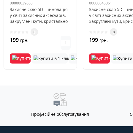
00000039668
00000045361
Захисне скло 5D – інновація
Захисне скло 5D – ін
у світі захисних аксесуарів.
у світі захисних аксе
Закруглені кути, кристально
Закруглені кути, кри
чиста прозоріст..
чиста прозоріст..
0
0
199
199
грн.
грн.
Професійне обслуговування
С