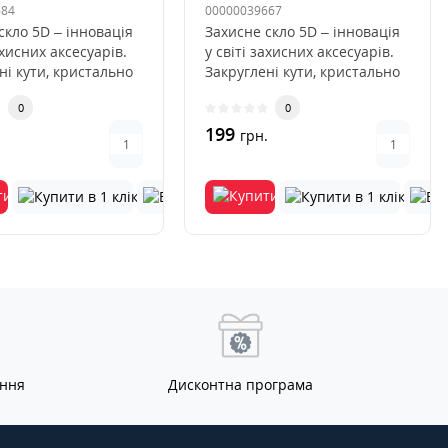
684
00000039667
скло 5D – інновація
Захисне скло 5D – інновація
ахисних аксесуарів.
у світі захисних аксесуарів.
ні кути, кристально
Закруглені кути, кристально
озоріст..
чиста прозоріст..
0
0
199
грн.
ання
Дисконтна програма