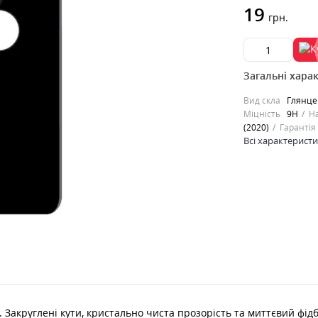
19
грн.
Загальні хара
Вид скла
Глянце
Міцність
9H
Н
(2020)
Гарантія
Всі характерист
ів. Закруглені кути, кристально чиста прозорість та миттєвий фі