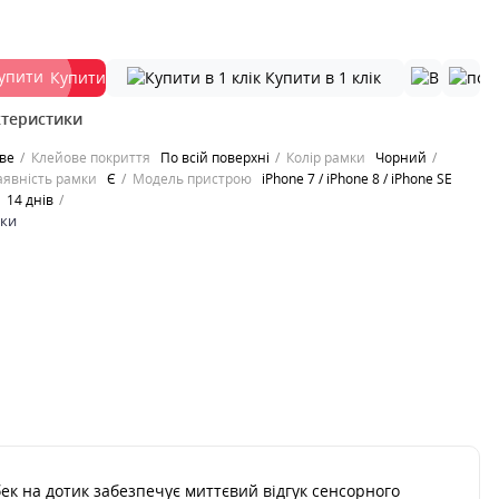
Купити
Купити в 1 клік
ктеристики
ве
Клейове покриття
По всій поверхні
Колір рамки
Чорний
аявність рамки
Є
Модель пристрою
iPhone 7 / iPhone 8 / iPhone SE
14 днів
ики
дбек на дотик забезпечує миттєвий відгук сенсорного