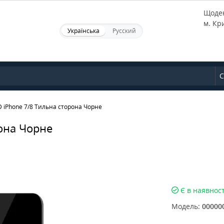
Щоден
м. Кр
Українська
Русский
С
D iPhone 7/8 Тильна сторона Чорне
рона Чорне
Є в наявност
Модель:
00000