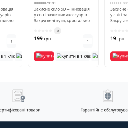
00000029191
00000038
новація
Захисне скло 5D – інновація
Захисне 
суарів.
у світі захисних аксесуарів.
у світі з
стально
Закруглені кути, кристально
Закругле
чиста прозоріст..
чиста пр
0
199
19
грн.
грн.
ертифіковані товари
Гарантійне обслуговув