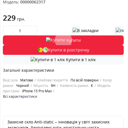
Модель:
00000062317
229
грн.
Купити
Купити в розстрочку
Купити в 1 клік
Загальні характеристики
Вид скла
Матове
Клейове покриття
По всій поверхні
Колір
рамки
Чорний
Міцність
9H
Наявність рамки
Є
Модель
пристрою
iPhone 15 Pro Max
Всі характеристики
Захисне скло Anti-static – інновація у світі захисних
аксесуарів. Закруглені кути, кристально чиста