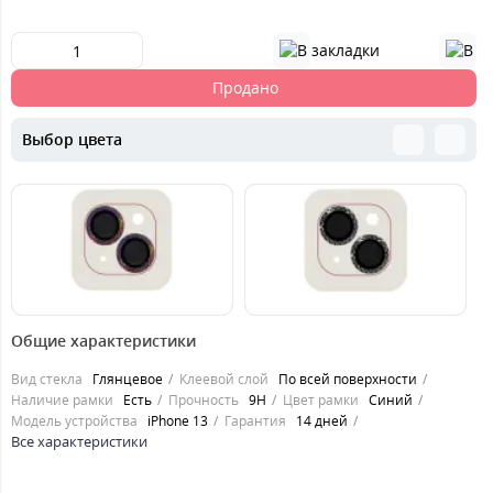
Продано
Выбор цвета
119
119
1
грн.
грн.
Общие характеристики
Вид стекла
Глянцевое
Клеевой слой
По всей поверхности
Наличие рамки
Есть
Прочность
9H
Цвет рамки
Синий
Модель устройства
iPhone 13
Гарантия
14 дней
Все характеристики