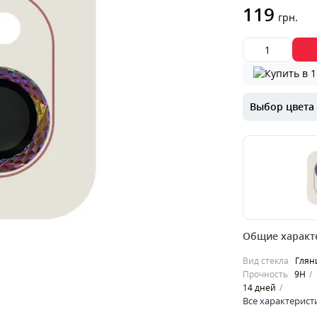
119
грн.
Выбор цвета
00000053460
Общие характ
Закаленное ст
Apple Iphone 
Вид стекла
Глян
основной каме
Прочность
9H
механичес..
14 дней
0
Все характерист
119
грн.