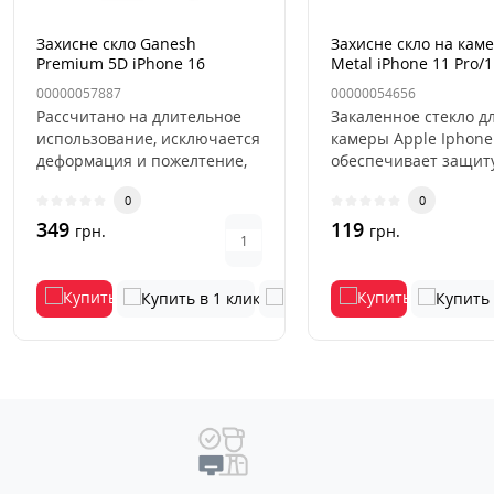
Захисне скло Ganesh
Захисне скло на кам
Premium 5D iPhone 16
Metal iPhone 11 Pro/1
Plus/15 Plus Чорне
Max/12 Pro Синий/ Pac
00000057887
00000054656
Blue
Рассчитано на длительное
Закаленное стекло д
использование, исключается
камеры Apple Iphone
деформация и пожелтение,
обеспечивает защит
устойчивость к острым, ..
основной камеры см
0
0
от механичес..
349
119
грн.
грн.