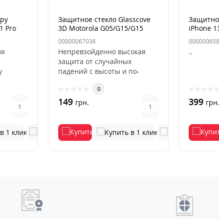
еру
Защитное стекло Glasscove
Защитное
1 Pro
3D Motorola G05/G15/G15
iPhone 1
ific
Power Чорне
00000067036
00000065
ля
Непревзойденно высокая
..
защита от случайных
у
падений с высоты и по-
артфона
настоящему глубоких
0
царапин.Стекло ..
149
399
грн.
грн