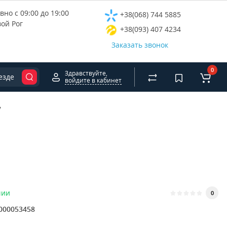
но с 09:00 до 19:00
+38(068) 744 5885
вой Рог
+38(093) 407 4234
Заказать звонок
0
Здравствуйте,
езде
войдите в кабинет
w
чии
0
000053458