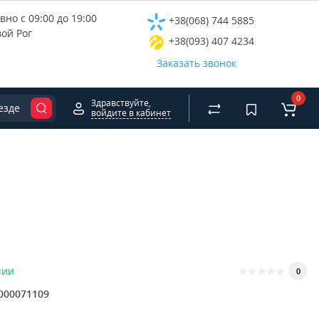
но с 09:00 до 19:00
+38(068) 744 5885
вой Рог
+38(093) 407 4234
Заказать звонок
0
Здравствуйте,
езде
войдите в кабинет
чии
0
000071109