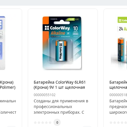
(Крона)
Батарейка ColorWay 6LR61
Батарейк
Polimer)
(Крона) 9V 1 шт щелочная
щелочн
я
00000055102
00000051
минальное
Созданы для применения в
Батарейк
профессиональных
предназ
оличество
электронных приборах. С
широкого
итий-
батарейками "крона" ваш
от пульт
0
прибор буд..