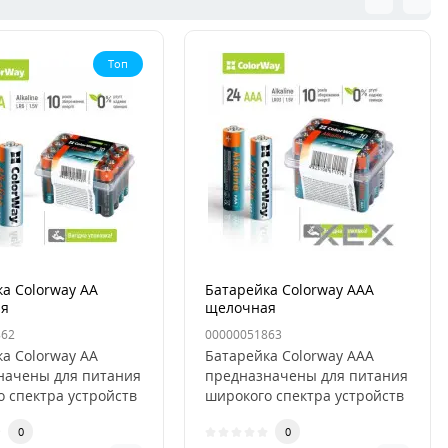
Топ
а Colorway AA
Батарейка Colorway AAA
ая
щелочная
862
00000051863
а Colorway AA
Батарейка Colorway AAA
начены для питания
предназначены для питания
 спектра устройств
широкого спектра устройств
ов дистанционного..
от пультов дистанционног..
0
0