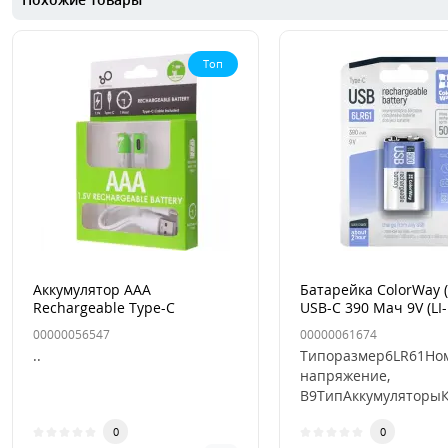
Топ
Аккумулятор AAA
Батарейка ColorWay 
Rechargeable Type-C
USB-C 390 Мач 9V (LI-
пальчиковый
1 шт перезаряжаема
00000056547
00000061674
..
Типоразмер6LR61Но
напряжение,
В9ТипАккумуляторыК
в упаковке, шт1ВидЛ
0
0
полимерны..