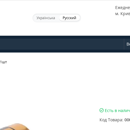
Ежеднев
м. Кри
Українська
Русский
В
 1шт
Есть в нали
Код Товара:
00