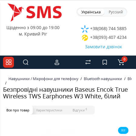
Українська
Русский
Щоденно з 09:00 до 19:00
+38(068) 744 5885
м. Кривий Ріг
+38(093) 407 4234
Замовити дзвінок
0
Навушники / Мікрофони для телефону
Bluetooth навушники
Blue
Безпровідні навушники Baseus Encok True
Wireless TWS Earphones W3 White, білий
0
Все про товар
Характеристики
Відгуки
Хіт