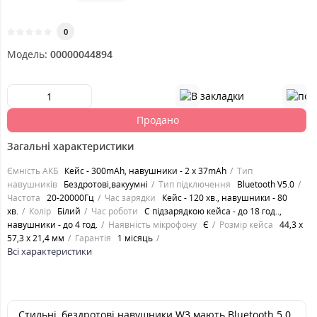
0
Модель:
00000044894
Продано
Загальні характеристики
Ємність АКБ
Кейс - 300mAh, навушники - 2 x 37mAh
Тип
навушників
Бездротові,вакуумні
Тип підключення
Bluetooth V5.0
Частота
20-20000Гц
Час зарядки
Кейс - 120 хв., навушники - 80
хв.
Колір
Білий
Час роботи
С підзарядкою кейса - до 18 год..,
навушники - до 4 год.
Наявність мікрофону
Є
Розмір кейса
44,3 х
57,3 х 21,4 мм
Гарантія
1 місяць
Всі характеристики
Стильні, бездротові навушники W3 мають Bluetooth 5.0,