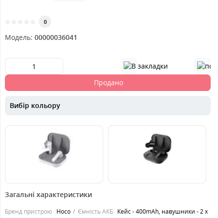
0
Модель:
00000036041
Продано
Вибір кольору
649
699
грн.
грн.
Загальні характеристики
Бренд пристрою
Hoco
Ємність АКБ
Кейс - 400mAh, навушники - 2 x