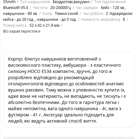
55mAh
Тип навушників
Бездротові,вакуумні
Тип підключення
Bluetooth V5.0
Частота
20-20000Гц
Час зарядки
Кейс - 120 хв.,
навушники - 90 хв.
Колір
Темно-синій
Час роботи
С підзарядкою
кейса - до 20 год.., навушники - до 5 год.
Наявність мікрофону
Є
Розмір кейса
52 х 42 х 21,9 мм
Всі характеристики
Корпус блютуз навушників виготовлений з
високоякісного пластику, амбушюри - з еластичного
силікону.HOCO ES34 компактні, зручні, до того ж
розроблені відповідно до рекомендацій
отоларингологів відповідно до особливостей анатомії
вушних раковин. Тому можна з упевненістю купити їх,
адже вони не натирають, не випадають, не тиснуть і є
абсолютно безпечними. До того ж гарнітура легка і
майже непомітна, вага одного навушника - 4г, вага з
футляром - 41 г. Аксесуар ідеально підходить для
людей, які ведуть активний спосіб життя.