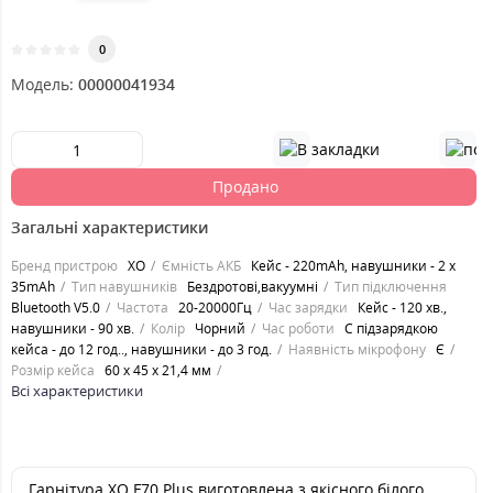
0
Модель:
00000041934
Продано
Загальні характеристики
Бренд пристрою
XO
Ємність АКБ
Кейс - 220mAh, навушники - 2 x
35mAh
Тип навушників
Бездротові,вакуумні
Тип підключення
Bluetooth V5.0
Частота
20-20000Гц
Час зарядки
Кейс - 120 хв.,
навушники - 90 хв.
Колір
Чорний
Час роботи
С підзарядкою
кейса - до 12 год.., навушники - до 3 год.
Наявність мікрофону
Є
Розмір кейса
60 х 45 х 21,4 мм
Всі характеристики
Гарнітура XO F70 Plus виготовлена з якісного білого