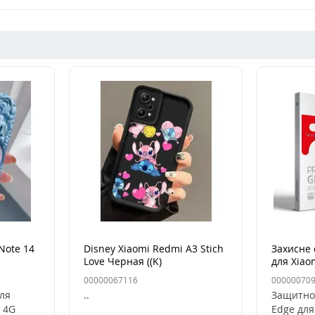
Note 14
Disney Xiaomi Redmi A3 Stich
Захисне 
Love Черная ((K)
для Xiao
4G/Note
00000067116
00000070
для
..
Защитно
 4G
Edge для