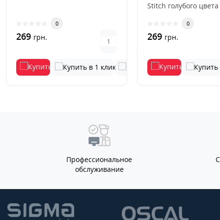
Stitch голубого цвета
стильный и практич
0
0
акс..
269
269
грн.
грн.
Профессиональное
обслуживание