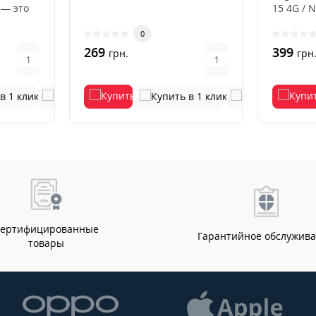
 — это
15 4G / 
ный
цвета — 
0
269
399
грн.
грн
Сертифицированные
Гарантийное обслужив
товары