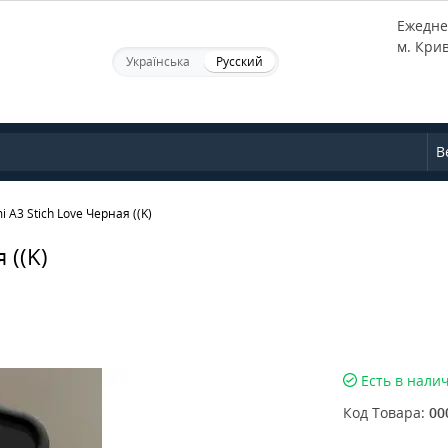
Ежеднев
м. Кри
Українська
Русский
В
i A3 Stich Love Черная ((K)
 ((K)
Есть в нали
Код Товара:
00