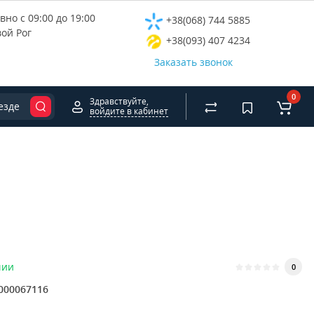
но с 09:00 до 19:00
+38(068) 744 5885
вой Рог
+38(093) 407 4234
Заказать звонок
0
Здравствуйте,
езде
войдите в кабинет
чии
0
000067116