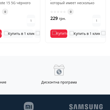
Note 15 5G чёрного
который имеет несколько
это современн..
преимуществ перед други..
0
0
229
.
грн.
ание
Дисконтна програма