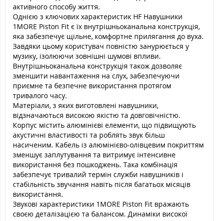
активного способу життя.
Однією з ключових характеристик HF Навушники
1MORE Piston Fit є їх внутрішньоканальна конструкція,
яка забезпечує щільне, комфортне прилягання до вуха.
Завдяки цьому користувач повністю занурюється у
музику, ізолюючи зовнішні шумові впливи.
Внутрішньоканальна конструкція також дозволяє
зменшити навантаження на слух, забезпечуючи
приємне та безпечне використання протягом
тривалого часу.
Матеріали, з яких виготовлені навушники,
відзначаються високою якістю та довговічністю.
Корпус містить алюмінієві елементи, що підвищують
акустичні властивості та роблять звук більш
насиченим. Кабель із алюмінієво-олівцевим покриттям
зменшує заплутування та витримує інтенсивне
використання без пошкоджень. Така комбінація
забезпечує тривалий термін служби навушників і
стабільність звучання навіть після багатьох місяців
використання.
Звукові характеристики 1MORE Piston Fit вражають
своєю деталізацією та балансом. Динаміки високої