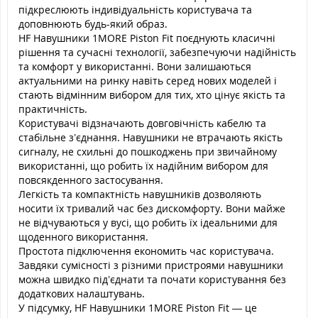
підкреслюють індивідуальність користувача та
доповнюють будь-який образ.
HF Навушники 1MORE Piston Fit поєднують класичні
рішення та сучасні технології, забезпечуючи надійність
та комфорт у використанні. Вони залишаються
актуальними на ринку навіть серед нових моделей і
стають відмінним вибором для тих, хто цінує якість та
практичність.
Користувачі відзначають довговічність кабелю та
стабільне з’єднання. Навушники не втрачають якість
сигналу, не схильні до пошкоджень при звичайному
використанні, що робить їх надійним вибором для
повсякденного застосування.
Легкість та компактність навушників дозволяють
носити їх тривалий час без дискомфорту. Вони майже
не відчуваються у вусі, що робить їх ідеальними для
щоденного використання.
Простота підключення економить час користувача.
Завдяки сумісності з різними пристроями навушники
можна швидко під’єднати та почати користування без
додаткових налаштувань.
У підсумку, HF Навушники 1MORE Piston Fit — це