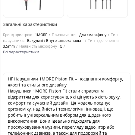
299
299
2
грн.
грн.
Загальні характеристики
Бренд пристрою
1MORE
Призначення
Для смартфону
Тип
навушників
Вакуумні / Внутрішньоканальні
Тип підключення
3,5mm
Наявність мікрофону
Є
Всі характеристики
HF Навушники 1MORE Piston Fit – поєднання комфорту,
якості та стильного дизайну
Навушники 1MORE Piston Fit стали справжнім
відкриттям для користувачів, які цінують якість звуку,
комфорт та сучасний дизайн. Ця модель поєднує
ергономіку, надійність і технологічні інновації, що
робить її універсальним вибором для щоденного
використання. Вони ідеально підходять для
прослуховування музики, перегляду відео, ігор або
телефонних дзвінків, а також для подорожей та