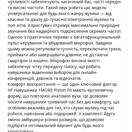
чутливості забезпечують насичений бас, чисті середні
та високі частоти. Такий звук робить цю модель
універсальною для будь-якого жанру музики — від
класики та джазу до сучасної електронної музики та
поп-хітів. Користувач отримує максимально природне
звучання без надмірного підкреслення окремих частот.
Однією з практичних переваг є багатофункціональний
пульт керування та вбудований мікрофон. Завдяки
цьому можна регулювати гучність, переключати треки,
приймати або завершувати дзвінки, не дістаючи
смартфон із кишені. Мікрофон високої якості
забезпечує чітку передачу голосу, що робить
навушники відмінним вибором для онлайн-
конференцій, дзвінків та відеочатів.
Комфорт використання — ще один ключовий фактор.
HF Навушники 1MORE Piston Fit мають ергономічну
форму, що повторює анатомію вуха. Це дозволяє
носити навушники тривалий час без дискомфорту, що
особливо важливо для тих, хто слухає музику під час
роботи, навчання або подорожей. У комплекті йдуть
змінні амбушюри різних розмірів, що дозволяє
підібрати оптимальний варіант для будь-якого
користувача.