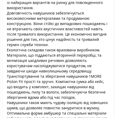
із найкращих варіантів на ринку для повсякденного
використання.
Довговічність навушників забезпечується
високоякісними матеріалами та продуманою
конструкцією. Вони стійкі до випадкових пошкоджень і
не втрачають своїх акустичних властивостей навіть
після тривалого використання. Це економічно вигідне
рішення для тих, хто цінує надійність та тривалий
термін служби техніки.
Екологічна складова також врахована виробником.
Матеріали, що піддаються вторинній переробці, та
мінімізація шкідливих речовин дозволяють
користувачам насолоджуватися продуктом, не
завдаючи шкоди навколишньому середовищу.
Транспортування та зберігання навушників 1MORE
Piston Fit прості та зручні. Компактна сумка або кейс,
що входить у комплект, захищає навушники від
пошкоджень, пилу та вологи, забезпечуючи безпечне
зберігання вдома або під час поїздок.
Навушники також мають чудову ізоляцію від зовнішніх
шумів, що дозволяє повністю зануритися в музику.
Оптимальна форма амбушюр та спеціальні матеріали