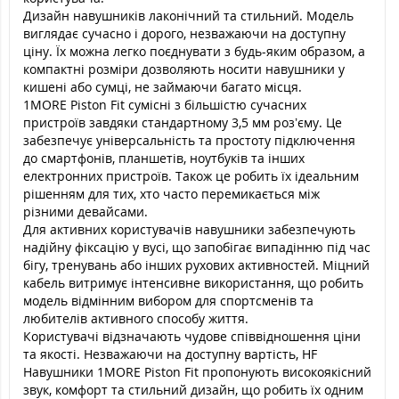
Дизайн навушників лаконічний та стильний. Модель
виглядає сучасно і дорого, незважаючи на доступну
ціну. Їх можна легко поєднувати з будь-яким образом, а
компактні розміри дозволяють носити навушники у
кишені або сумці, не займаючи багато місця.
1MORE Piston Fit сумісні з більшістю сучасних
пристроїв завдяки стандартному 3,5 мм роз’єму. Це
забезпечує універсальність та простоту підключення
до смартфонів, планшетів, ноутбуків та інших
електронних пристроїв. Також це робить їх ідеальним
рішенням для тих, хто часто перемикається між
різними девайсами.
Для активних користувачів навушники забезпечують
надійну фіксацію у вусі, що запобігає випадінню під час
бігу, тренувань або інших рухових активностей. Міцний
кабель витримує інтенсивне використання, що робить
модель відмінним вибором для спортсменів та
любителів активного способу життя.
Користувачі відзначають чудове співвідношення ціни
та якості. Незважаючи на доступну вартість, HF
Навушники 1MORE Piston Fit пропонують високоякісний
звук, комфорт та стильний дизайн, що робить їх одним