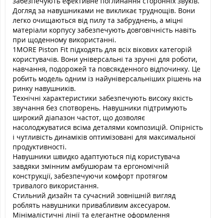
забезпечують ефективне поглинання сторонніх звуків.
Догляд за навушниками не викликає труднощів. Вони
легко очищаються від пилу та забруднень, а міцні
матеріали корпусу забезпечують довговічність навіть
при щоденному використанні.
1MORE Piston Fit підходять для всіх вікових категорій
користувачів. Вони універсальні та зручні для роботи,
навчання, подорожей та повсякденного відпочинку. Це
робить модель одним із найуніверсальніших рішень на
ринку навушників.
Технічні характеристики забезпечують високу якість
звучання без спотворень. Навушники підтримують
широкий діапазон частот, що дозволяє
насолоджуватися всіма деталями композицій. Опірність
і чутливість динаміків оптимізовані для максимальної
продуктивності.
Навушники швидко адаптуються під користувача
завдяки змінним амбушюрам та ергономічній
конструкції, забезпечуючи комфорт протягом
тривалого використання.
Стильний дизайн та сучасний зовнішній вигляд
роблять навушники привабливим аксесуаром.
Мінімалістичні лінії та елегантне оформлення