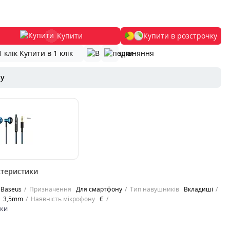
Купити
Купити в розстрочку
Купити в 1 клік
ру
ктеристики
19 –
альні навушники з
Baseus
Призначення
Для смартфону
Тип навушників
Вкладиші
дизайном, що
3,5mm
Наявність мікрофону
Є
ьки висок..
ики