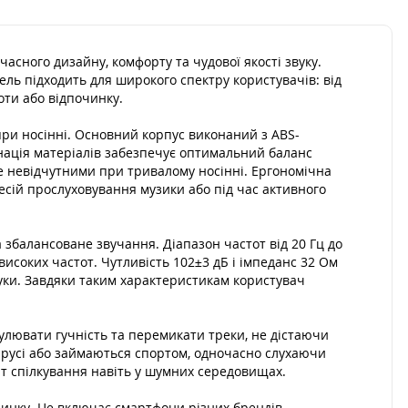
асного дизайну, комфорту та чудової якості звуку.
ель підходить для широкого спектру користувачів: від
оти або відпочинку.
при носінні. Основний корпус виконаний з ABS-
інація матеріалів забезпечує оптимальний баланс
же невідчутними при тривалому носінні. Ергономічна
есій прослуховування музики або під час активного
збалансоване звучання. Діапазон частот від 20 Гц до
 високих частот. Чутливість 102±3 дБ і імпеданс 32 Ом
уки. Завдяки таким характеристикам користувач
улювати гучність та перемикати треки, не дістаючи
 русі або займаються спортом, одночасно слухаючи
рт спілкування навіть у шумних середовищах.
ринку. Це включає смартфони різних брендів,