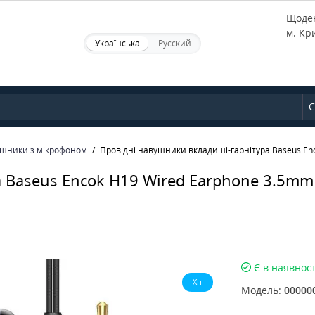
Щоден
м. Кр
Українська
Русский
С
шники з мікрофоном
Провідні навушники вкладиші-гарнітура Baseus Enc
 Baseus Encok H19 Wired Earphone 3.5mm 
Є в наявност
Хіт
Модель:
00000