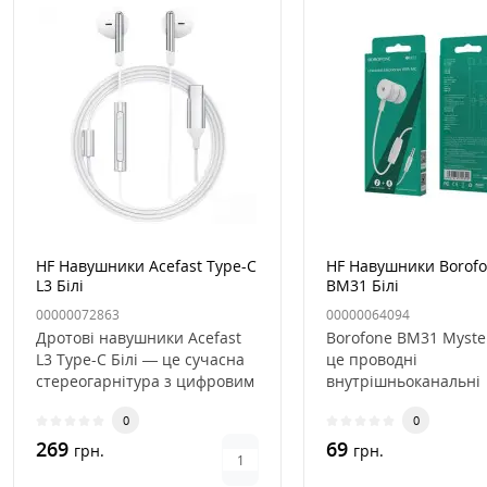
HF Навушники Acefast Type-C
HF Навушники Borof
L3 Білі
BM31 Білі
00000072863
00000064094
Дротові навушники Acefast
Borofone BM31 Myste
L3 Type-C Білі — це сучасна
це проводні
стереогарнітура з цифровим
внутрішньоканальні
роз'ємом USB Type-C..
наушники з мікрофон
0
0
поєднують у соб..
269
69
грн.
грн.