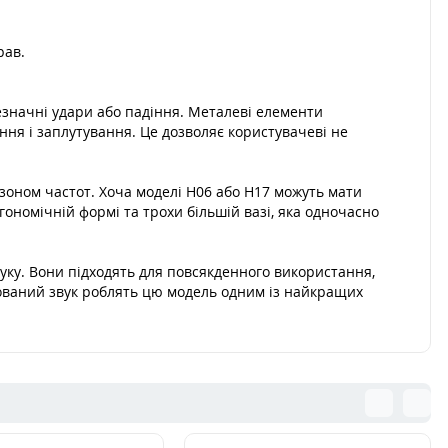
рав.
незначні удари або падіння. Металеві елементи
ння і заплутування. Це дозволяє користувачеві не
оном частот. Хоча моделі H06 або H17 можуть мати
номічній формі та трохи більшій вазі, яка одночасно
вуку. Вони підходять для повсякденного використання,
нсований звук роблять цю модель одним із найкращих