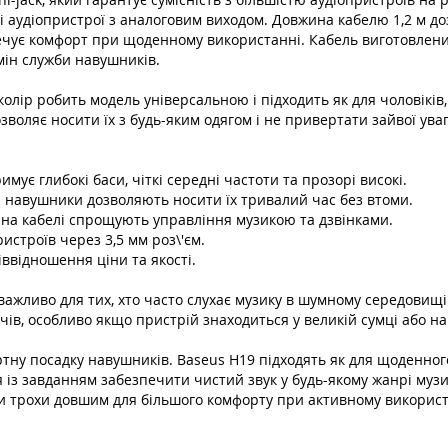
і аудіопристрої з аналоговим виходом. Довжина кабелю 1,2 м до
чує комфорт при щоденному використанні. Кабель виготовлений 
мін служби навушників.
колір робить модель універсальною і підходить як для чоловіків,
воляє носити їх з будь-яким одягом і не привертати зайвої уваг
мує глибокі баси, чіткі середні частоти та прозорі високі.
і навушники дозволяють носити їх тривалий час без втоми.
 на кабелі спрощують управління музикою та дзвінками.
истроїв через 3,5 мм роз\'єм.
відношення ціни та якості.
ажливо для тих, хто часто слухає музику в шумному середовищі
ів, особливо якщо пристрій знаходиться у великій сумці або на 
ртну посадку навушників. Baseus H19 підходять як для щоденного
 із завданням забезпечити чистий звук у будь-якому жанрі музик
ути трохи довшим для більшого комфорту при активному використ