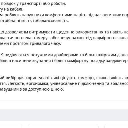
поїздок у транспорті або роботи.
у на кабелі.
ма роблять навушники комфортними навіть під час активних вп
отрібна чіткість і збалансованість.
в, що дозволяє їм витримувати щоденне використання та навіть 
опластичного еластомеру забезпечує захист від надмірного згина
леми протягом тривалого часу.
H19 виділяються потужними драйверами та більш широким діапаз
ільш насичене звучання і більш комфортну посадку завдяки ерго
 вибір для користувачів, які цінують комфорт, стиль і якість з
ття. Легкість, ергономіка, універсальне підключення та збала
навушників за доступною ціною.