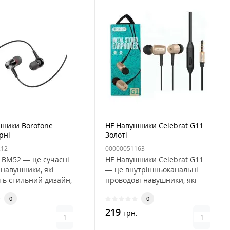
шники Borofone
HF Навушники Celebrat G11
рні
Золоті
212
00000051163
 BM52 — це сучасні
HF Навушники Celebrat G11
 навушники, які
— це внутрішньоканальні
ть стильний дизайн,
проводові навушники, які
кість звучання..
поєднують у собі стильний..
0
0
219
.
грн.