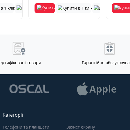
ертифіковані товари
Гарантійне обслуговув
Категорії
Телефони та планшети
Захист екрану