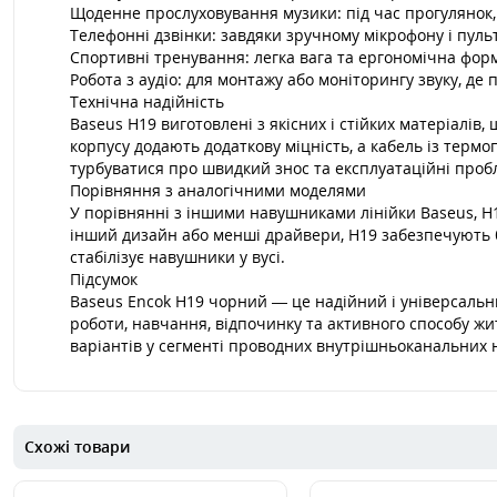
Щоденне прослуховування музики: під час прогулянок, 
Телефонні дзвінки: завдяки зручному мікрофону і пульт
Спортивні тренування: легка вага та ергономічна фор
Робота з аудіо: для монтажу або моніторингу звуку, де п
Технічна надійність
Baseus H19 виготовлені з якісних і стійких матеріалі
корпусу додають додаткову міцність, а кабель із терм
турбуватися про швидкий знос та експлуатаційні проб
Порівняння з аналогічними моделями
У порівнянні з іншими навушниками лінійки Baseus, 
інший дизайн або менші драйвери, H19 забезпечують б
стабілізує навушники у вусі.
Підсумок
Baseus Encok H19 чорний — це надійний і універсальний
роботи, навчання, відпочинку та активного способу жи
варіантів у сегменті проводних внутрішньоканальних 
Схожі товари