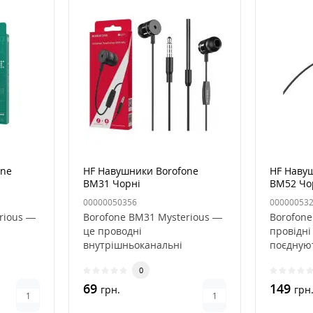
one
HF Навушники Borofone
HF Наву
BM31 Чорні
BM52 Чо
00000050356
00000053
rious —
Borofone BM31 Mysterious —
Borofone
це проводні
провідні
внутрішньоканальні
поєдную
ом, які
наушники з мікрофоном, які
високу я
0
поєднують у соб..
69
149
грн.
грн