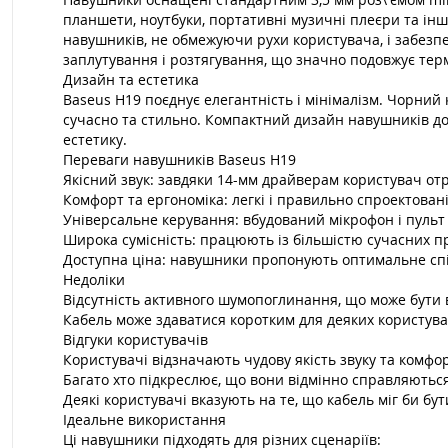
планшети, ноутбуки, портативні музичні плеєри та інш
навушників, не обмежуючи рухи користувача, і забезпе
заплутування і розтягування, що значно подовжує тер
Дизайн та естетика
Baseus H19 поєднує елегантність і мінімалізм. Чорний 
сучасно та стильно. Компактний дизайн навушників доз
естетику.
Переваги навушників Baseus H19
Якісний звук: завдяки 14-мм драйверам користувач отри
Комфорт та ергономіка: легкі і правильно спроектован
Універсальне керування: вбудований мікрофон і пульт
Широка сумісність: працюють із більшістю сучасних пр
Доступна ціна: навушники пропонують оптимальне спів
Недоліки
Відсутність активного шумопоглинання, що може бути в
Кабель може здаватися коротким для деяких користувач
Відгуки користувачів
Користувачі відзначають чудову якість звуку та комфо
Багато хто підкреслює, що вони відмінно справляються
Деякі користувачі вказують на те, що кабель міг би б
Ідеальне використання
Ці навушники підходять для різних сценаріїв: