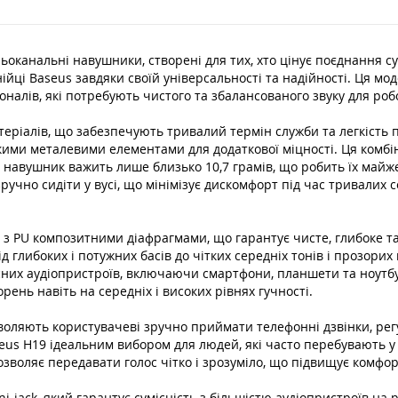
Продано
оканальні навушники, створені для тих, хто цінує поєднання суч
йці Baseus завдяки своїй універсальності та надійності. Ця мод
оналів, які потребують чистого та збалансованого звуку для роб
еріалів, що забезпечують тривалий термін служби та легкість 
икими металевими елементами для додаткової міцності. Ця комб
н навушник важить лише близько 10,7 грамів, що робить їх май
учно сидіти у вусі, що мінімізує дискомфорт під час тривалих с
 PU композитними діафрагмами, що гарантує чисте, глибоке та 
д глибоких і потужних басів до чітких середніх тонів і прозорих
сних аудіопристроїв, включаючи смартфони, планшети та ноутб
ень навіть на середніх і високих рівнях гучності.
зволяють користувачеві зручно приймати телефонні дзвінки, рег
eus H19 ідеальним вибором для людей, які часто перебувають у
дозволяє передавати голос чітко і зрозуміло, що підвищує комфо
-jack, який гарантує сумісність з більшістю аудіопристроїв на 