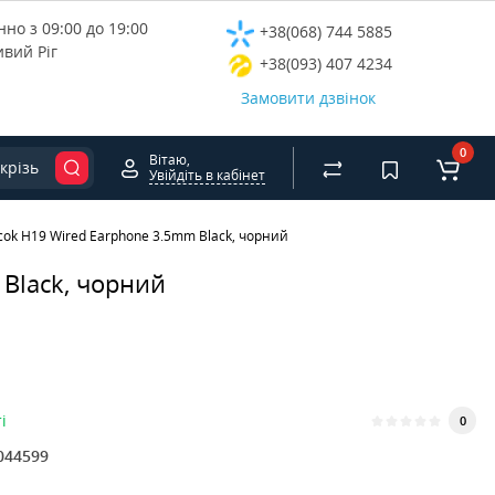
но з 09:00 до 19:00
+38(068) 744 5885
ивий Ріг
+38(093) 407 4234
Замовити дзвінок
0
Вітаю,
крізь
Увійдіть в кабінет
ok H19 Wired Earphone 3.5mm Black, чорний
Black, чорний
і
0
044599