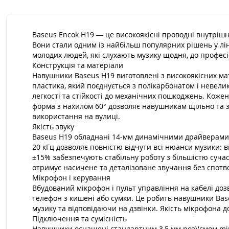
Baseus Encok H19 — це високоякісні проводні внутрішнь
Вони стали одним із найбільш популярних рішень у ліні
молодих людей, які слухають музику щодня, до професі
Конструкція та матеріали
Навушники Baseus H19 виготовлені з високоякісних мат
пластика, який поєднується з полікарбонатом і невел
легкості та стійкості до механічних пошкоджень. Коже
форма з нахилом 60° дозволяє навушникам щільно та зр
використання на вулиці.
Якість звуку
Baseus H19 обладнані 14-мм динамічними драйверами з
20 кГц дозволяє повністю відчути всі нюанси музики: ві
±15% забезпечують стабільну роботу з більшістю суча
отримує насичене та деталізоване звучання без спотвор
Мікрофон і керування
Вбудований мікрофон і пульт управління на кабелі до
телефон з кишені або сумки. Це робить навушники Bas
музику та відповідаючи на дзвінки. Якість мікрофона 
Підключення та сумісність
Навушники оснащені стандартним 3,5 мм роз\'ємом mini