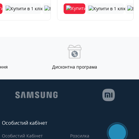
ання
Дисконтна програма
Особистий кабінет
Особистий Кабінет
Розсилка