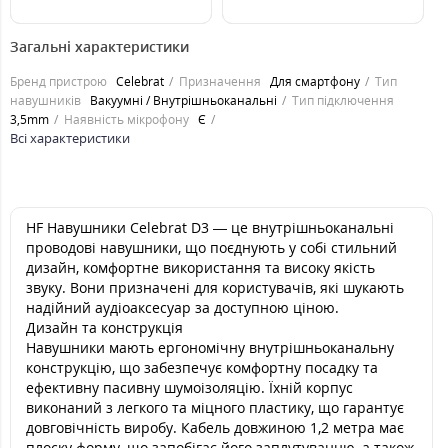
99
99
грн.
грн.
Загальні характеристики
Бренд пристрою
Celebrat
Призначення
Для смартфону
Тип
навушників
Вакуумні / Внутрішньоканальні
Тип підключення
3,5mm
Наявність мікрофону
Є
Всі характеристики
HF Навушники Celebrat D3 — це внутрішньоканальні
проводові навушники, що поєднують у собі стильний
дизайн, комфортне використання та високу якість
звуку. Вони призначені для користувачів, які шукають
надійний аудіоаксесуар за доступною ціною.
Дизайн та конструкція
Навушники мають ергономічну внутрішньоканальну
конструкцію, що забезпечує комфортну посадку та
ефективну пасивну шумоізоляцію. Їхній корпус
виконаний з легкого та міцного пластику, що гарантує
довговічність виробу. Кабель довжиною 1,2 метра має
плоску форму, що запобігає його заплутуванню, а також