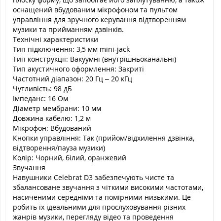
оснащений вбудованим мікрофоном та пультом
управління для зручного керування відтворенням
музики та прийманням дзвінків.
Технічні характеристики
Тип підключення: 3,5 мм mini-jack
Тип конструкції: Вакуумні (внутрішньоканальні)
Тип акустичного оформлення: Закриті
Частотний діапазон: 20 Гц – 20 кГц
Чутливість: 98 дБ
Імпеданс: 16 Ом
Діаметр мембрани: 10 мм
Довжина кабелю: 1,2 м
Мікрофон: Вбудований
Кнопки управління: Так (прийом/відхилення дзвінка,
відтворення/пауза музики)
Колір: Чорний, білий, оранжевий
Звучання
Навушники Celebrat D3 забезпечують чисте та
збалансоване звучання з чіткими високими частотами,
насиченими середніми та помірними низькими. Це
робить їх ідеальними для прослуховування різних
жанрів музики, перегляду відео та проведення