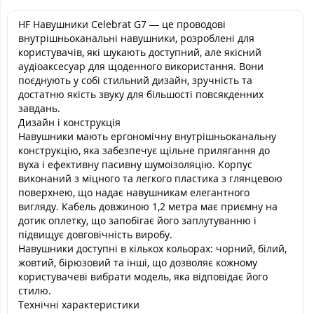
HF Навушники Celebrat G7 — це проводові
внутрішньоканальні навушники, розроблені для
користувачів, які шукають доступний, але якісний
аудіоаксесуар для щоденного використання. Вони
поєднують у собі стильний дизайн, зручність та
достатню якість звуку для більшості повсякденних
завдань.
Дизайн і конструкція
Навушники мають ергономічну внутрішньоканальну
конструкцію, яка забезпечує щільне прилягання до
вуха і ефективну пасивну шумоізоляцію. Корпус
виконаний з міцного та легкого пластика з глянцевою
поверхнею, що надає навушникам елегантного
вигляду. Кабель довжиною 1,2 метра має приємну на
дотик оплетку, що запобігає його заплутуванню і
підвищує довговічність виробу.
Навушники доступні в кількох кольорах: чорний, білий,
жовтий, бірюзовий та інші, що дозволяє кожному
користувачеві вибрати модель, яка відповідає його
стилю.
Технічні характеристики