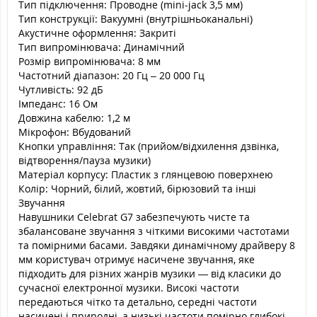
Тип підключення: Проводне (mini-jack 3,5 мм)
Тип конструкції: Вакуумні (внутрішньоканальні)
Акустичне оформлення: Закриті
Тип випромінювача: Динамічний
Розмір випромінювача: 8 мм
Частотний діапазон: 20 Гц – 20 000 Гц
Чутливість: 92 дБ
Імпеданс: 16 Ом
Довжина кабелю: 1,2 м
Мікрофон: Вбудований
Кнопки управління: Так (прийом/відхилення дзвінка,
відтворення/пауза музики)
Матеріал корпусу: Пластик з глянцевою поверхнею
Колір: Чорний, білий, жовтий, бірюзовий та інші
Звучання
Навушники Celebrat G7 забезпечують чисте та
збалансоване звучання з чіткими високими частотами
та помірними басами. Завдяки динамічному драйверу 8
мм користувач отримує насичене звучання, яке
підходить для різних жанрів музики — від класики до
сучасної електронної музики. Високі частоти
передаються чітко та детально, середні частоти
насичені і природні, а низькі частоти помірно глибокі,