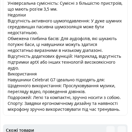
Універсальна сумісність: Сумісні з більшістю пристроїв,
що мають роз’єм 3,5 мм.
Недоліки
Відсутність активного шумоподавлення: У дуже шумних
середовищах пасивна шумоізоляція може бути
недостатньою.
Обмежена глибина басів: Для аудіофілів, які шукають
потужні баси, ці навушники можуть здатися
недостатньо виразними в низькому діапазоні.
Відсутність додаткових функцій: Наприклад, відсутність
підтримки aptX або інших технологій високоякісного
аудіо.
Використання
Навушники Celebrat G7 ідеально підходять для:
Щоденного використання: Прослуховування музики,
перегляду відео, проведення дзвінків.
Подорожей: Легкі та компактні, зручно носити з собою.
Спорту: Завдяки ергономічному дизайну та наявності
мікрофону зручно використовувати під час тренувань.
Схожі товари