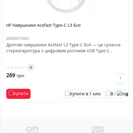
HF Навушники Acefast Type-C L3 Білі
00000072863
Дротові навушники Acefast L3 Type-C Білі — це сучасна
стереогарнітура з цифровим роз'ємом USB Type-C..
0
269
грн.