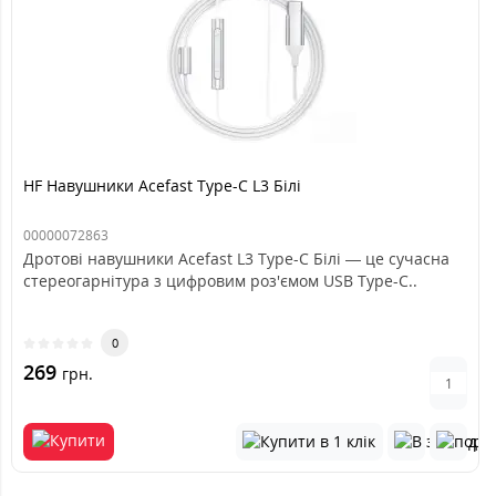
HF Навушники Acefast Type-C L3 Білі
00000072863
Дротові навушники Acefast L3 Type-C Білі — це сучасна
стереогарнітура з цифровим роз'ємом USB Type-C..
0
269
грн.