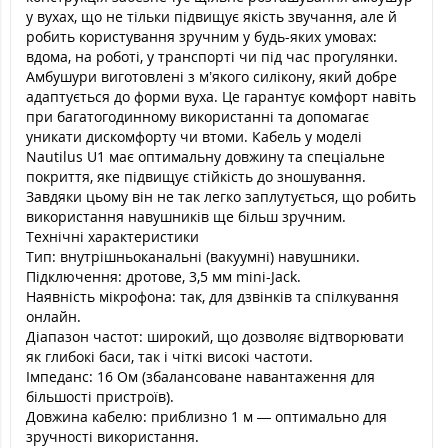
у вухах, що не тільки підвищує якість звучання, але й
робить користування зручним у будь-яких умовах:
вдома, на роботі, у транспорті чи під час прогулянки.
Амбушури виготовлені з м’якого силікону, який добре
адаптується до форми вуха. Це гарантує комфорт навіть
при багатогодинному використанні та допомагає
уникати дискомфорту чи втоми. Кабель у моделі
Nautilus U1 має оптимальну довжину та спеціальне
покриття, яке підвищує стійкість до зношування.
Завдяки цьому він не так легко заплутується, що робить
використання навушників ще більш зручним.
Технічні характеристики
Тип: внутрішньоканальні (вакуумні) навушники.
Підключення: дротове, 3,5 мм mini-Jack.
Наявність мікрофона: так, для дзвінків та спілкування
онлайн.
Діапазон частот: широкий, що дозволяє відтворювати
як глибокі баси, так і чіткі високі частоти.
Імпеданс: 16 Ом (збалансоване навантаження для
більшості пристроїв).
Довжина кабелю: приблизно 1 м — оптимально для
зручності використання.