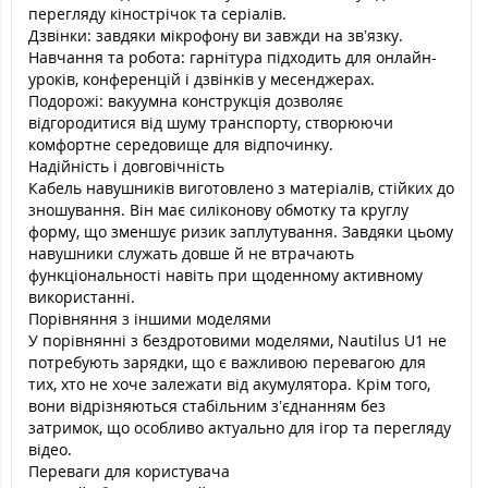
перегляду кінострічок та серіалів.
Дзвінки: завдяки мікрофону ви завжди на зв’язку.
Навчання та робота: гарнітура підходить для онлайн-
уроків, конференцій і дзвінків у месенджерах.
Подорожі: вакуумна конструкція дозволяє
відгородитися від шуму транспорту, створюючи
комфортне середовище для відпочинку.
Надійність і довговічність
Кабель навушників виготовлено з матеріалів, стійких до
зношування. Він має силіконову обмотку та круглу
форму, що зменшує ризик заплутування. Завдяки цьому
навушники служать довше й не втрачають
функціональності навіть при щоденному активному
використанні.
Порівняння з іншими моделями
У порівнянні з бездротовими моделями, Nautilus U1 не
потребують зарядки, що є важливою перевагою для
тих, хто не хоче залежати від акумулятора. Крім того,
вони відрізняються стабільним з’єднанням без
затримок, що особливо актуально для ігор та перегляду
відео.
Переваги для користувача