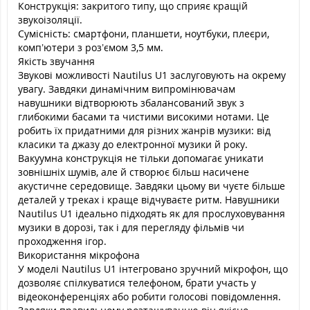
Конструкція: закритого типу, що сприяє кращій
звукоізоляції.
Сумісність: смартфони, планшети, ноутбуки, плеєри,
комп’ютери з роз’ємом 3,5 мм.
Якість звучання
Звукові можливості Nautilus U1 заслуговують на окрему
увагу. Завдяки динамічним випромінювачам
навушники відтворюють збалансований звук з
глибокими басами та чистими високими нотами. Це
робить їх придатними для різних жанрів музики: від
класики та джазу до електронної музики й року.
Вакуумна конструкція не тільки допомагає уникати
зовнішніх шумів, але й створює більш насичене
акустичне середовище. Завдяки цьому ви чуєте більше
деталей у треках і краще відчуваєте ритм. Навушники
Nautilus U1 ідеально підходять як для прослуховування
музики в дорозі, так і для перегляду фільмів чи
проходження ігор.
Використання мікрофона
У моделі Nautilus U1 інтегровано зручний мікрофон, що
дозволяє спілкуватися телефоном, брати участь у
відеоконференціях або робити голосові повідомлення.