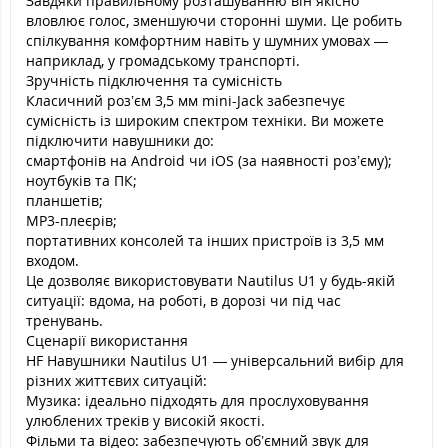
Завдяки правильному розташуванню він якісно
вловлює голос, зменшуючи сторонні шуми. Це робить
спілкування комфортним навіть у шумних умовах —
наприклад, у громадському транспорті.
Зручність підключення та сумісність
Класичний роз’єм 3,5 мм mini-Jack забезпечує
сумісність із широким спектром техніки. Ви можете
підключити навушники до:
смартфонів на Android чи iOS (за наявності роз’єму);
ноутбуків та ПК;
планшетів;
MP3-плеєрів;
портативних консолей та інших пристроїв із 3,5 мм
входом.
Це дозволяє використовувати Nautilus U1 у будь-якій
ситуації: вдома, на роботі, в дорозі чи під час
тренувань.
Сценарії використання
HF Навушники Nautilus U1 — універсальний вибір для
різних життєвих ситуацій:
Музика: ідеально підходять для прослуховування
улюблених треків у високій якості.
Фільми та відео: забезпечують об’ємний звук для