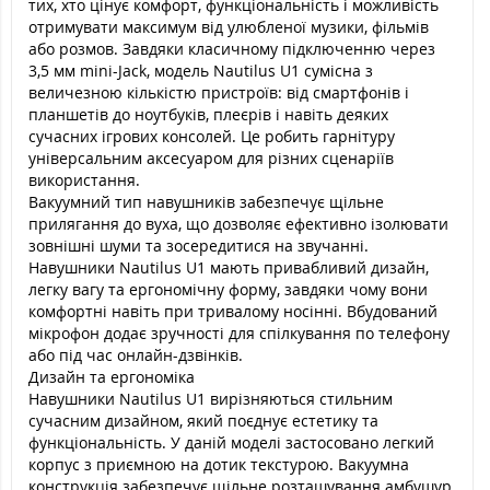
тих, хто цінує комфорт, функціональність і можливість
отримувати максимум від улюбленої музики, фільмів
або розмов. Завдяки класичному підключенню через
3,5 мм mini-Jack, модель Nautilus U1 сумісна з
величезною кількістю пристроїв: від смартфонів і
планшетів до ноутбуків, плеєрів і навіть деяких
сучасних ігрових консолей. Це робить гарнітуру
універсальним аксесуаром для різних сценаріїв
використання.
Вакуумний тип навушників забезпечує щільне
прилягання до вуха, що дозволяє ефективно ізолювати
зовнішні шуми та зосередитися на звучанні.
Навушники Nautilus U1 мають привабливий дизайн,
легку вагу та ергономічну форму, завдяки чому вони
комфортні навіть при тривалому носінні. Вбудований
мікрофон додає зручності для спілкування по телефону
або під час онлайн-дзвінків.
Дизайн та ергономіка
Навушники Nautilus U1 вирізняються стильним
сучасним дизайном, який поєднує естетику та
функціональність. У даній моделі застосовано легкий
корпус з приємною на дотик текстурою. Вакуумна
конструкція забезпечує щільне розташування амбушур