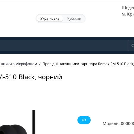
Щоден
м. Кр
Українська
Русский
С
шники з мікрофоном
Провідні навушники-гарнітура Remax RM-510 Black
-510 Black, чорний
Хіт
Модель:
00000