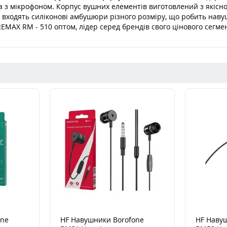
з мікрофоном. Корпус вушних елементів виготовлений з якісного
 входять силіконові амбушюри різного розміру, що робить наву
REMAX RM - 510 оптом, лідер серед брендів свого цінового сегме
one
HF Навушники Borofone
HF Наву