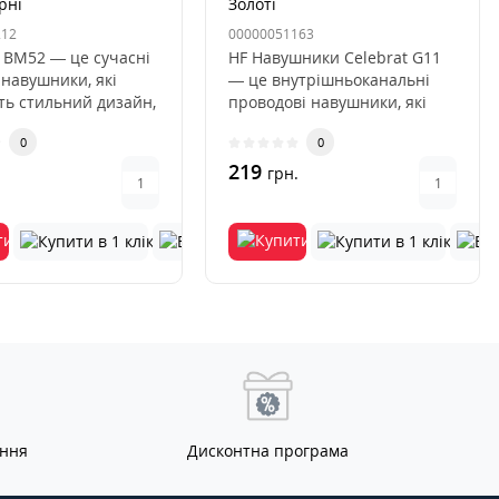
рні
Золоті
212
00000051163
 BM52 — це сучасні
HF Навушники Celebrat G11
 навушники, які
— це внутрішньоканальні
ть стильний дизайн,
проводові навушники, які
кість звучання..
поєднують у собі стильний..
0
0
219
.
грн.
ання
Дисконтна програма