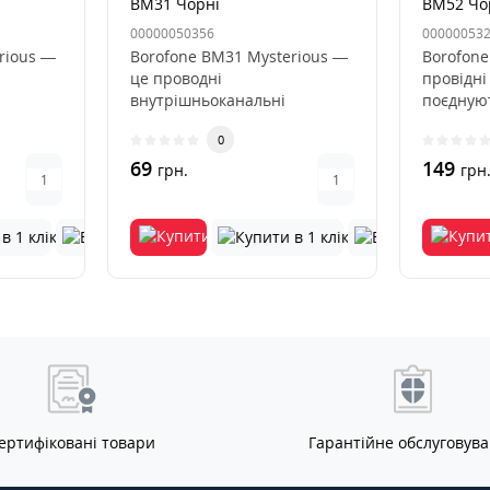
BM31 Чорні
BM52 Чо
00000050356
00000053
rious —
Borofone BM31 Mysterious —
Borofone
це проводні
провідні
внутрішньоканальні
поєдную
ом, які
наушники з мікрофоном, які
високу я
0
поєднують у соб..
69
149
грн.
грн
ертифіковані товари
Гарантійне обслуговув