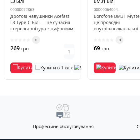
L3 Білі
BM31 Білі
00000072863
00000064094
Дротові навушники Acefast
Borofone BM31 Myste
L3 Type-C Білі — це сучасна
це проводні
стереогарнітура з цифровим
внутрішньоканальні
роз'ємом USB Type-C..
наушники з мікрофон
0
0
поєднують у соб..
269
69
грн.
грн.
Професійне обслуговування
С