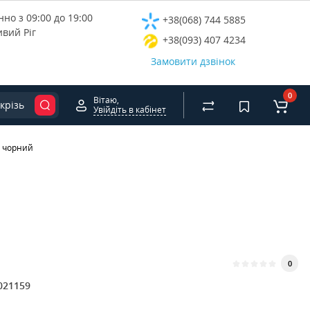
но з 09:00 до 19:00
+38(068) 744 5885
ивий Ріг
+38(093) 407 4234
Замовити дзвінок
0
Вітаю,
крізь
Увійдіть в кабінет
, чорний
0
021159