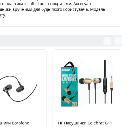
 пластика з soft - touch покриттям. Аксесуар
шники зручними для будь-якого користувача. Модель
нту.
шники Borofone
HF Навушники Celebrat G11