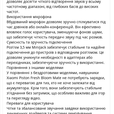
дозволяє досягти чіткого відтворення звуків у всьому
частотному діапазоні, від глибоких басів до високих
частот.
Використання мікрофона
Вбудований мікрофон дозволяє зручно спілкуватися під
час дзвінків або онлайн-конференцій. Він ефективно
вловлює голос користувача, зменшуючи фонові шуми,
що забезпечує чіткість передачі звуку під час розмов.
Сумісність та зручність підключення
Роз\'єм 3,5 мм MiniJack забезпечує стабільне та надійне
підключення до пристроїв з відповідним роз\'ємом. Це
дозволяє уникнути необхідності в адаптерах або
перехідниках, забезпечуючи зручність у використанні.
Порівняння з іншими моделями
У порівнянні з бездротовими моделями, навушники
Xiaomi Piston Fresh Bloom Mate не потребують зарядки,
що є перевагою для тих, хто не хоче залежати від
акумулятора. Крім того, вони забезпечують стабільне
з\'єднання без затримок, що особливо важливо для ігор
та перегляду відео.
Переваги для користувача
Чітке та збалансоване звучання завдяки використанню
динамічних драйверів та системи демпфування