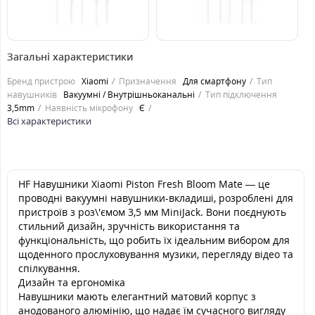
299
299
грн.
грн.
Загальні характеристики
Бренд пристрою
Xiaomi
Призначення
Для смартфону
Тип
навушників
Вакуумні / Внутрішньоканальні
Тип підключення
3,5mm
Наявність мікрофону
Є
Всі характеристики
HF Навушники Xiaomi Piston Fresh Bloom Mate — це
проводні вакуумні навушники-вкладиші, розроблені для
пристроїв з роз\'ємом 3,5 мм MiniJack. Вони поєднують
стильний дизайн, зручність використання та
функціональність, що робить їх ідеальним вибором для
щоденного прослуховування музики, перегляду відео та
спілкування.
Дизайн та ергономіка
Навушники мають елегантний матовий корпус з
анодованого алюмінію, що надає їм сучасного вигляду