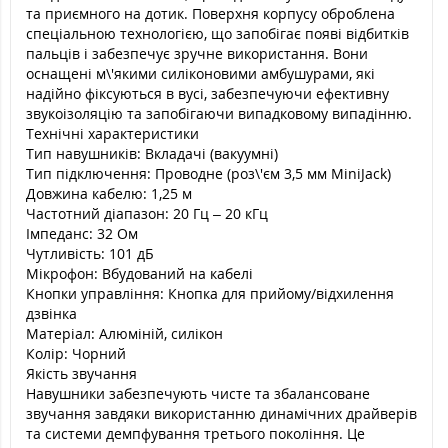
та приємного на дотик. Поверхня корпусу оброблена
спеціальною технологією, що запобігає появі відбитків
пальців і забезпечує зручне використання. Вони
оснащені м\'якими силіконовими амбушурами, які
надійно фіксуються в вусі, забезпечуючи ефективну
звукоізоляцію та запобігаючи випадковому випадінню.
Технічні характеристики
Тип навушників: Вкладачі (вакуумні)
Тип підключення: Проводне (роз\'єм 3,5 мм MiniJack)
Довжина кабелю: 1,25 м
Частотний діапазон: 20 Гц – 20 кГц
Імпеданс: 32 Ом
Чутливість: 101 дБ
Мікрофон: Вбудований на кабелі
Кнопки управління: Кнопка для прийому/відхилення
дзвінка
Матеріал: Алюміній, силікон
Колір: Чорний
Якість звучання
Навушники забезпечують чисте та збалансоване
звучання завдяки використанню динамічних драйверів
та системи демпфування третього покоління. Це