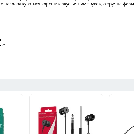
ете насолоджуватися хорошим акустичним звуком, а зручна фор
с.
e-C