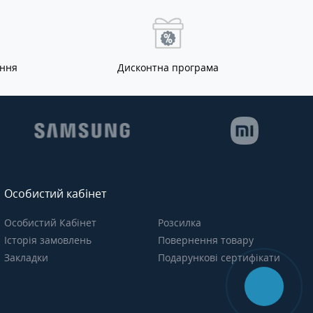
ання
Дисконтна програма
Особистий кабінет
Особистий Кабінет
Розсилка
Історія замовлень
Повернення товару
Закладки
Подарункові сертифікати