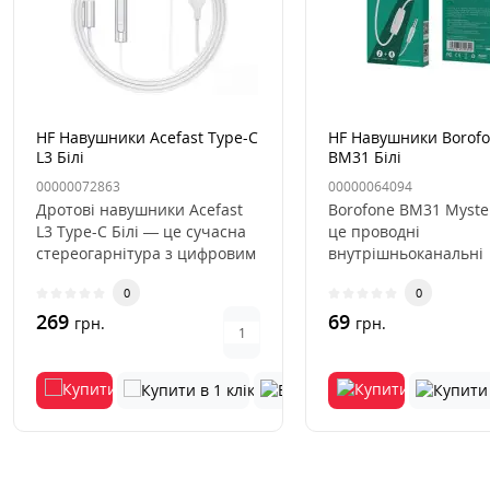
HF Навушники Acefast Type-C
HF Навушники Borof
L3 Білі
BM31 Білі
00000072863
00000064094
Дротові навушники Acefast
Borofone BM31 Myste
L3 Type-C Білі — це сучасна
це проводні
стереогарнітура з цифровим
внутрішньоканальні
роз'ємом USB Type-C..
наушники з мікрофон
0
0
поєднують у соб..
269
69
грн.
грн.