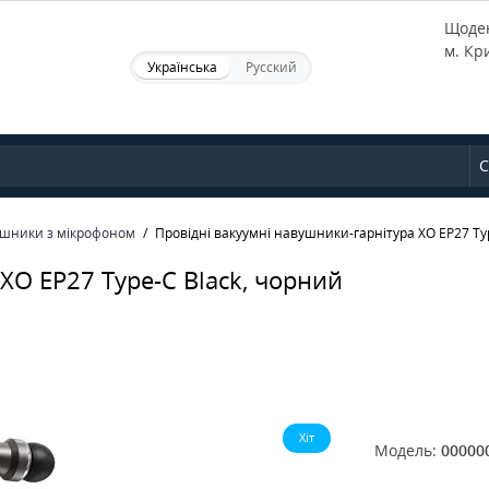
Щоден
м. Кр
Українська
Русский
С
шники з мікрофоном
Провідні вакуумні навушники-гарнітура XO EP27 Ty
XO EP27 Type-C Black, чорний
Хіт
Модель:
00000