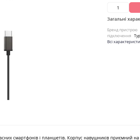
Загальні хара
Бренд пристрою
підключення
Ty
Всі характерист
учасних смартфонів і планшетів. Корпус навушників приємний на 