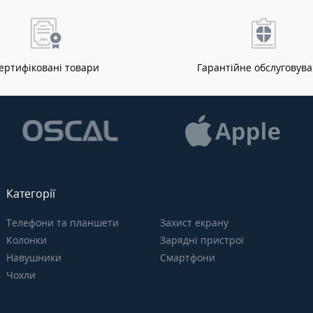
ертифіковані товари
Гарантійне обслуговув
Категорії
Телефони та планшети
Захист екрану
Колонки
Зарядні пристрої
Навушники
Смартфони
Чохли