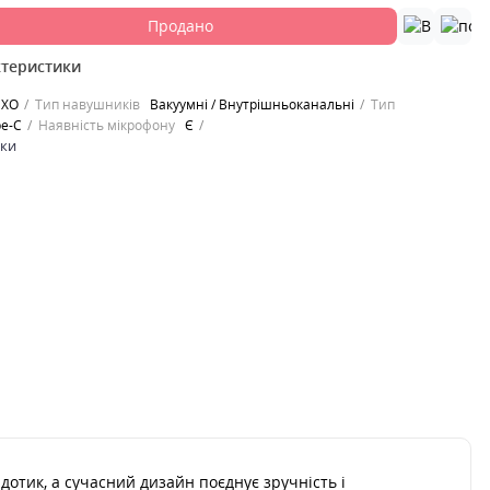
Продано
ктеристики
XO
Тип навушників
Вакуумні / Внутрішньоканальні
Тип
pe-C
Наявність мікрофону
Є
ики
дотик, а сучасний дизайн поєднує зручність і