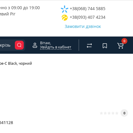
но з 09:00 до 19:00
+38(068) 744 5885
ивий Ріг
+38(093) 407 4234
Замовити дзвінок
0
Вітаю,
крізь
Увійдіть в кабінет
pe-C Black, чорний
0
041128