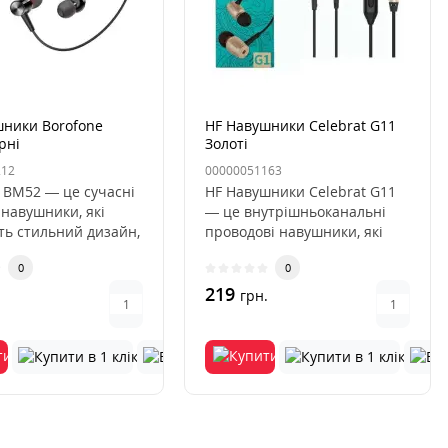
шники Borofone
HF Навушники Celebrat G11
рні
Золоті
212
00000051163
 BM52 — це сучасні
HF Навушники Celebrat G11
 навушники, які
— це внутрішньоканальні
ть стильний дизайн,
проводові навушники, які
кість звучання..
поєднують у собі стильний..
0
0
219
.
грн.