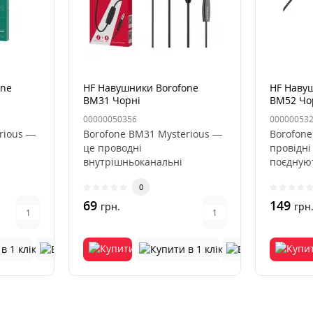
one
HF Навушники Borofone
HF Наву
BM31 Чорні
BM52 Чо
00000050356
00000053
rious —
Borofone BM31 Mysterious —
Borofone
це проводні
провідні
внутрішньоканальні
поєдную
ом, які
наушники з мікрофоном, які
високу я
0
поєднують у соб..
69
149
грн.
грн